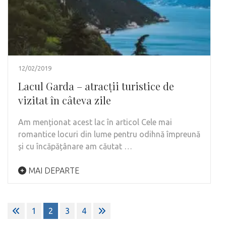
12/02/2019
Lacul Garda – atracții turistice de
vizitat în câteva zile
Am menționat acest lac în articol Cele mai
romantice locuri din lume pentru odihnă împreună
și cu încăpățânare am căutat …
MAI DEPARTE
Paginație
1
2
3
4
articole