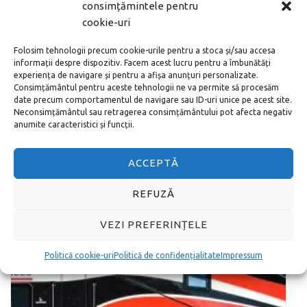
consimțămintele pentru
cookie-uri
17/03/2019
Folosim tehnologii precum cookie-urile pentru a stoca și/sau accesa
Sicilia, Taormina – Atracții turistice de
informații despre dispozitiv. Facem acest lucru pentru a îmbunătăți
experiența de navigare și pentru a afișa anunțuri personalizate.
vizitat
Consimțământul pentru aceste tehnologii ne va permite să procesăm
date precum comportamentul de navigare sau ID-uri unice pe acest site.
Scriitorii și oamenii celebri ai trecutului au lăsat
Neconsimțământul sau retragerea consimțământului pot afecta negativ
anumite caracteristici și funcții.
doar amintiri pozitive despre Sicilia, Taormina. De
exemplu, francezul Guy de Maupassant, …
ACCEPTĂ
MAI DEPARTE
REFUZĂ
VEZI PREFERINȚELE
Politică cookie-uri
Politică de confidențialitate
Impressum