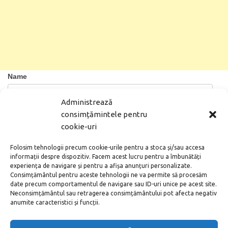
Contacte
Name
Administrează
First
consimțămintele pentru
cookie-uri
Folosim tehnologii precum cookie-urile pentru a stoca și/sau accesa
informații despre dispozitiv. Facem acest lucru pentru a îmbunătăți
Last
experiența de navigare și pentru a afișa anunțuri personalizate.
Consimțământul pentru aceste tehnologii ne va permite să procesăm
date precum comportamentul de navigare sau ID-uri unice pe acest site.
Email
Neconsimțământul sau retragerea consimțământului pot afecta negativ
anumite caracteristici și funcții.
Subject