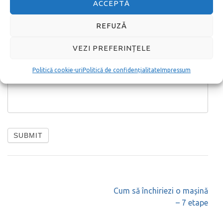
ACCEPTĂ
REFUZĂ
Message
VEZI PREFERINȚELE
Politică cookie-uri
Politică de confidențialitate
Impressum
SUBMIT
Navigare
Cum să închiriezi o mașină
în
– 7 etape
articole