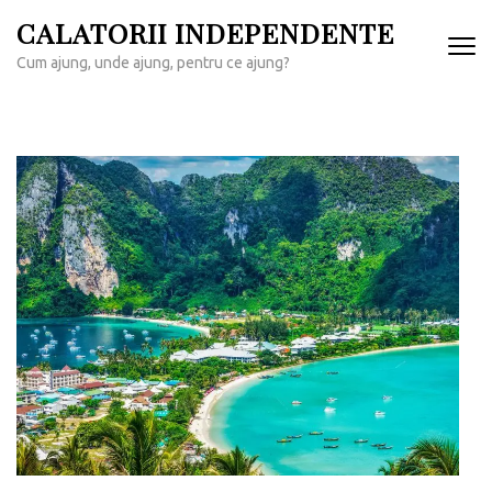
Sari
CALATORII INDEPENDENTE
la
Cum ajung, unde ajung, pentru ce ajung?
conținut
(apasă
Enter)