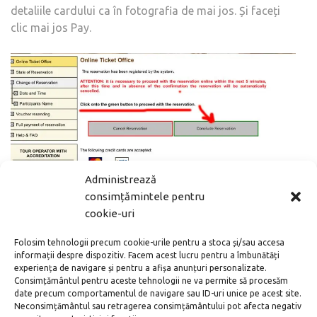
detaliile cardului ca în fotografia de mai jos. Și faceți
clic mai jos Pay.
Administrează
Aici, în funcție de banca dvs.: sau plata va fi efectuată
consimțămintele pentru
imediat; sau, ca în cazul meu, trebuie să aștepte SMS-ul
cookie-uri
pentru a confirma plata de la bancă. Pentru toate plățile
aveți până la 30 de minute. De obicei, SMS-ul vine într-
Folosim tehnologii precum cookie-urile pentru a stoca și/sau accesa
informații despre dispozitiv. Facem acest lucru pentru a îmbunătăți
un minut. Apasăm pentru a confirma.
experiența de navigare și pentru a afișa anunțuri personalizate.
Consimțământul pentru aceste tehnologii ne va permite să procesăm
date precum comportamentul de navigare sau ID-uri unice pe acest site.
Neconsimțământul sau retragerea consimțământului pot afecta negativ