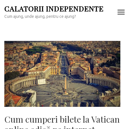
Sari
CALATORII INDEPENDENTE
la
Cum ajung, unde ajung, pentru ce ajung?
conținut
(apasă
Enter)
Cum cumperi bilete la Vatican