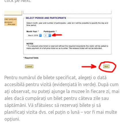
click pe Next.
Pentru numărul de bilete specificat, alegeți o dată
accesibilă pentru vizită (evidențiată în verde). După cum
ați observat, nu puteți ajunge la muzee în fiecare zi, mai
ales dacă cumpărați un bilet pentru câteva zile sau
săptămâni. Vă sfătuiesc să rezervați bilete și să
planificați vizita dvs. cel puțin o lună – vor fi mai multe
opțiuni.