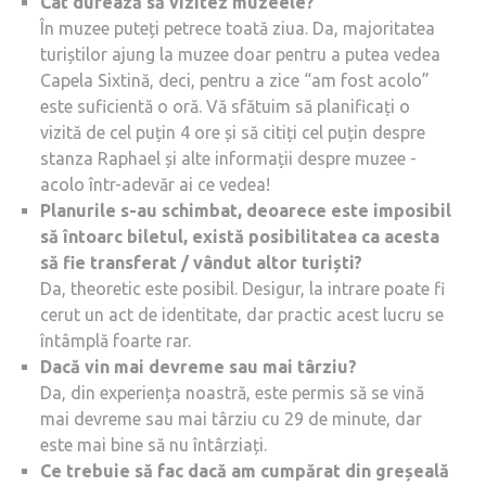
Cât durează să vizitez muzeele?
În muzee puteți petrece toată ziua. Da, majoritatea
turiștilor ajung la muzee doar pentru a putea vedea
Capela Sixtină, deci, pentru a zice “am fost acolo”
este suficientă o oră. Vă sfătuim să planificați o
vizită de cel puțin 4 ore și să citiți cel puțin despre
stanza Raphael și alte informații despre muzee -
acolo într-adevăr ai ce vedea!
Planurile s-au schimbat, deoarece este imposibil
să întoarc biletul, există posibilitatea ca acesta
să fie transferat / vândut altor turiști?
Da, theoretic este posibil. Desigur, la intrare poate fi
cerut un act de identitate, dar practic acest lucru se
întâmplă foarte rar.
Dacă vin mai devreme sau mai târziu?
Da, din experiența noastră, este permis să se vină
mai devreme sau mai târziu cu 29 de minute, dar
este mai bine să nu întârziați.
Ce trebuie să fac dacă am cumpărat din greșeală