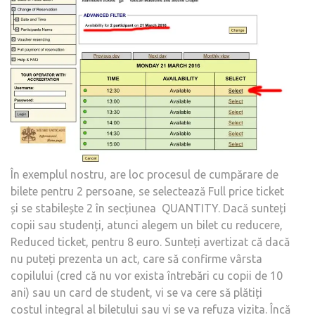
În exemplul nostru, are loc procesul de cumpărare de
bilete pentru 2 persoane, se selectează Full price ticket
și se stabilește 2 în secțiunea QUANTITY. Dacă sunteți
copii sau studenți, atunci alegem un bilet cu reducere,
Reduced ticket, pentru 8 euro. Sunteți avertizat că dacă
nu puteți prezenta un act, care să confirme vârsta
copilului (cred că nu vor exista întrebări cu copii de 10
ani) sau un card de student, vi se va cere să plătiți
costul integral al biletului sau vi se va refuza vizita. Încă