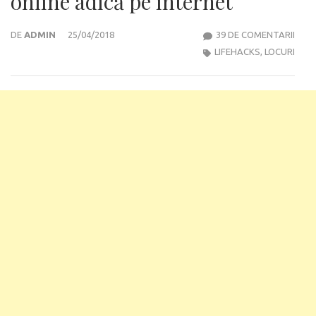
online adică pe internet
LA
DE
ADMIN
25/04/2018
39 DE COMENTARII
CUM
LIFEHACKS
,
LOCURI
CUMP
BILE
LA
VATI
ONLI
ADIC
PE
INTE