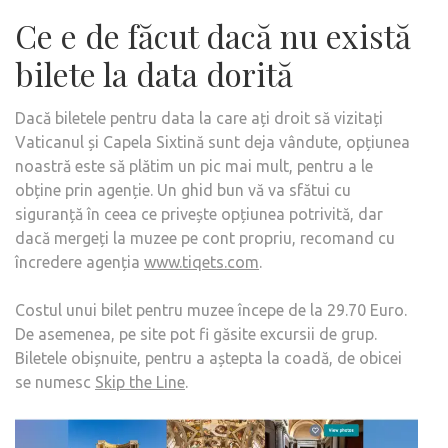
Ce e de făcut dacă nu există
bilete la data dorită
Dacă biletele pentru data la care ați droit să vizitați
Vaticanul și Capela Sixtină sunt deja vândute, opțiunea
noastră este să plătim un pic mai mult, pentru a le
obține prin agenție. Un ghid bun vă va sfătui cu
siguranță în ceea ce privește opțiunea potrivită, dar
dacă mergeți la muzee pe cont propriu, recomand cu
încredere agenția
www.tiqets.com
.
Costul unui bilet pentru muzee începe de la 29.70 Euro.
De asemenea, pe site pot fi găsite excursii de grup.
Biletele obișnuite, pentru a aștepta la coadă, de obicei
se numesc
Skip the Line
.