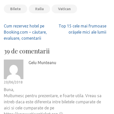
Bilete
Italia
Vatican
Navigare
Cum rezervez hotel pe
Top 15 cele mai frumoase
în
Booking.com – căutare,
orășele mici ale lumii
articole
evaluare, comentarii
39 de comentarii
Gelu Munteanu
20/06/2018
Buna,
Multumesc pentru prezentare, e foarte utila. Vreau sa
intreb daca este diferenta intre biletele cumparate de
aici si cele cumparate de pe