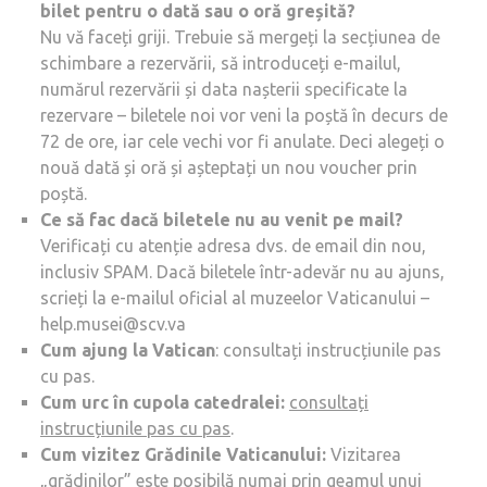
bilet pentru o dată sau o oră greșită?
Nu vă faceți griji. Trebuie să mergeți la secțiunea de
schimbare a rezervării, să introduceți e-mailul,
numărul rezervării și data nașterii specificate la
rezervare – biletele noi vor veni la poștă în decurs de
72 de ore, iar cele vechi vor fi anulate. Deci alegeți o
nouă dată și oră și așteptați un nou voucher prin
poștă.
Ce să fac dacă biletele nu au venit pe mail?
Verificați cu atenție adresa dvs. de email din nou,
inclusiv SPAM. Dacă biletele într-adevăr nu au ajuns,
scrieți la e-mailul oficial al muzeelor Vaticanului –
help.musei@scv.va
Cum ajung la Vatican
: consultați instrucțiunile pas
cu pas.
Cum urc în cupola catedralei:
consultați
instrucțiunile pas cu pas
.
Cum vizitez Grădinile Vaticanului:
Vizitarea
„grădinilor” este posibilă numai prin geamul unui