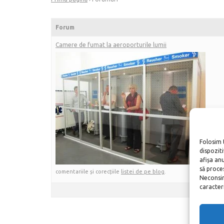
Forum
Camere de fumat la aeroporturile lumii
Folosim 
dispozit
afișa an
Aici pu
să proce
comentariile și corecțiile
listei de pe blog
.
Neconsim
caracteris