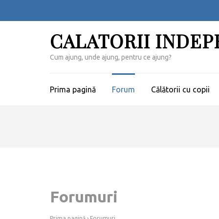
Sari
la
conținut
CALATORII INDE
(apasă
Enter)
Cum ajung, unde ajung, pentru ce ajung?
Prima pagină
Forum
Călătorii cu copii
Forumuri
Prima pagină
›
Forumuri