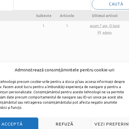
Subiecte
Articole
Ultimul articol
1
1
acum 7 ani, O lună
admin
Administrează consimțămintele pentru cookie-uri
tehnologii precum cookie-urile pentru a stoca și/sau accesa informații despre
iv. Facem acest lucru pentru a îmbunătăți experiența de navigare și pentru a
unțuri personalizate. Consimțământul pentru aceste tehnologii ne va permite
teți lăsa
săm date precum comportamentul de navigare sau ID-uri unice pe acest site.
țământul sau retragerea consimțământului pot afecta negativ anumite
tici și funcții.
ACCEPTĂ
REFUZĂ
VEZI PREFERIN