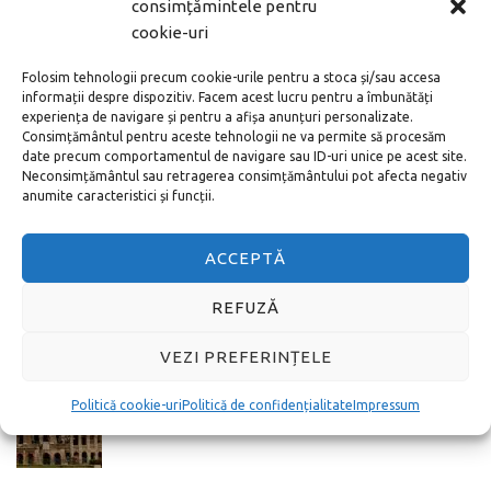
consimțămintele pentru
ARTICOLE POPULARE
cookie-uri
Noul aeroport din Istanbul – cum ajung în
Folosim tehnologii precum cookie-urile pentru a stoca și/sau accesa
centru
informații despre dispozitiv. Facem acest lucru pentru a îmbunătăți
experiența de navigare și pentru a afișa anunțuri personalizate.
Consimțământul pentru aceste tehnologii ne va permite să procesăm
date precum comportamentul de navigare sau ID-uri unice pe acest site.
Cum cumperi bilete la Vatican online adică
Neconsimțământul sau retragerea consimțământului pot afecta negativ
pe internet
anumite caracteristici și funcții.
ACCEPTĂ
Toate metodele de a ajunge de la
Aeroportul Schönefeld în centrul orașului
REFUZĂ
Berlin
VEZI PREFERINȚELE
Cum cumperi online bilete la Colosseum si
Politică cookie-uri
Politică de confidențialitate
Impressum
Forurile Romane