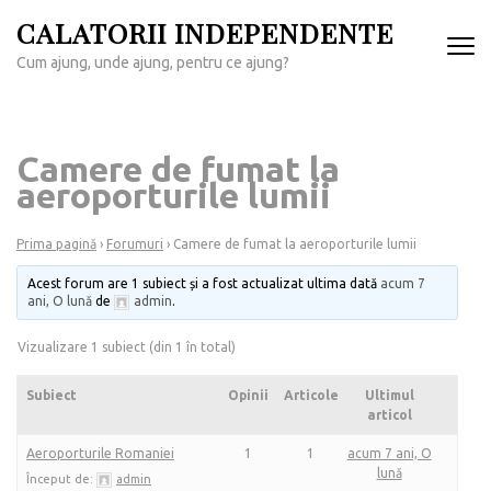
Sari
CALATORII INDEPENDENTE
la
Cum ajung, unde ajung, pentru ce ajung?
conținut
(apasă
Enter)
Camere de fumat la
aeroporturile lumii
Prima pagină
›
Forumuri
›
Camere de fumat la aeroporturile lumii
Acest forum are 1 subiect și a fost actualizat ultima dată
acum 7
ani, O lună
de
admin
.
Vizualizare 1 subiect (din 1 în total)
Subiect
Opinii
Articole
Ultimul
articol
Aeroporturile Romaniei
1
1
acum 7 ani, O
lună
Început de:
admin