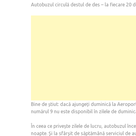
Autobuzul circulă destul de des – la fiecare 20 d
Bine de știut: dacă ajungeți duminică la Aeropor
numărul 9 nu este disponibil în zilele de duminic
În ceea ce privește zilele de lucru, autobuzul în
noapte. Și la sfârșit de săptămână serviciul de a