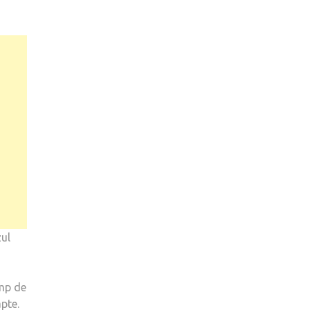
zul
imp de
pte.