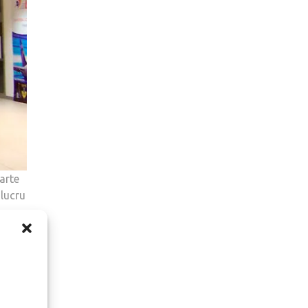
arte
 lucru
n
ite