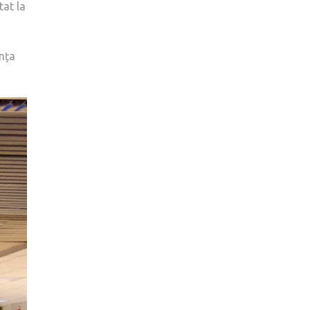
tat la
anța