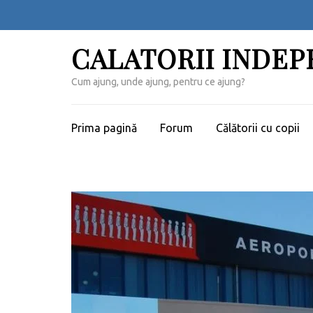
Sari
la
conținut
CALATORII INDE
(apasă
Enter)
Cum ajung, unde ajung, pentru ce ajung?
Prima pagină
Forum
Călătorii cu copii