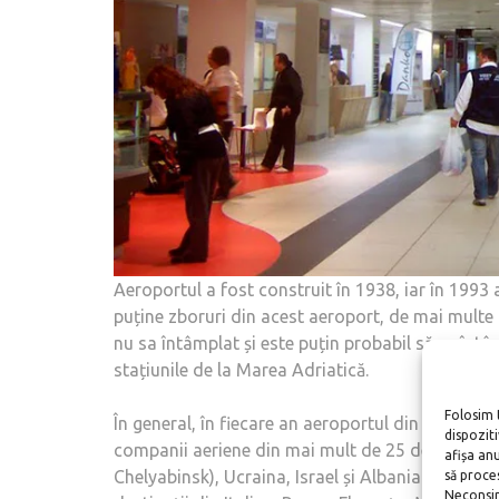
Aeroportul a fost construit în 1938, iar în 1993 
puține zboruri din acest aeroport, de mai multe or
nu sa întâmplat și este puțin probabil să se întâ
stațiunile de la Marea Adriatică.
Folosim 
În general, în fiecare an aeroportul din Rimini 
dispozit
companii aeriene din mai mult de 25 de orașe 
afișa an
Chelyabinsk), Ucraina, Israel și Albania. De ase
să proce
Neconsim