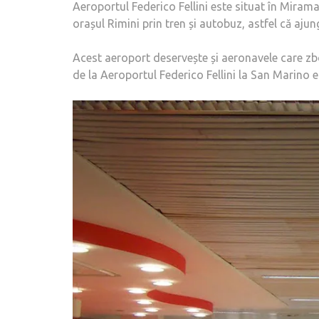
Aeroportul Federico Fellini este situat în Miram
orașul Rimini prin tren și autobuz, astfel că ajun
Acest aeroport deservește și aeronavele care zb
de la Aeroportul Federico Fellini la San Marino 