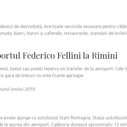
destul de dezvoltată. Are toate serviciile necesare pentru călăt
mate, bănci, baruri și cafenele, restaurante, standuri de închiri
ortul Federico Fellini la Rimini
enul, taxiul sau puteți rezerva un transfer de la aeroport. Cele 
ce gara de trenuri nu este foarte aproape.
eputul anului 2019.
i se poate ajunge cu autobuzul Start Romagna. Stația autobuzul
de la ieșirea din aeroport. Călătoria durează aproximativ 15 mi