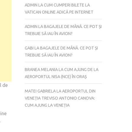
DE
ADMIN
LA
CUM CUMPERI BILETE LA
LA
VATICAN ONLINE ADICĂ PE INTERNET
AEROPORTUL
FEDERICO
ADMIN
LA
BAGAJELE DE MÂNĂ. CE POT ȘI
FELLINI
TREBUIE SĂ IAU ÎN AVION?
LA
RIMINI
GABI
LA
BAGAJELE DE MÂNĂ. CE POT ȘI
TREBUIE SĂ IAU ÎN AVION?
BRANEA MELANIA
LA
CUM AJUNG DE LA
AEROPORTUL NISA (NCE) ÎN ORAȘ
l de
MATEI GABRIELA
LA
AEROPORTUL DIN
VENEȚIA TREVISO ANTONIO CANOVA:
CUM AJUNG LA VENEȚIA
vine
.