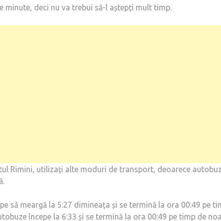
e minute, deci nu va trebui să-l aștepți mult timp.
tul Rimini, utilizați alte moduri de transport, deoarece autobu
ă.
cepe să meargă la 5:27 dimineața și se termină la ora 00:49 pe t
utobuze începe la 6:33 și se termină la ora 00:49 pe timp de noa