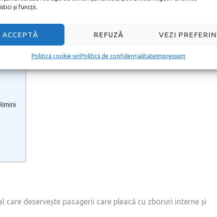
neția.
tici și funcții.
n Rimini este
www.riminiairport.com
.
ACCEPTĂ
REFUZĂ
VEZI PREFERIN
Politică cookie-uri
Politică de confidențialitate
Impressum
Rimini
l care deservește pasagerii care pleacă cu zboruri interne și