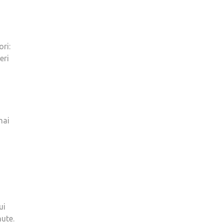
ori:
eri
mai
ui
nute.