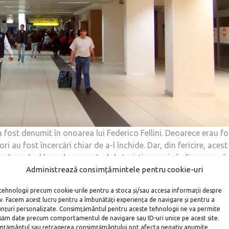
a fost denumit în onoarea lui Federico Fellini. Deoarece erau fo
i au fost încercări chiar de a-l închide. Dar, din fericire, acest
mple, având în vedere numărul de turiști care vin în fiecare an î
Administrează consimțămintele pentru cookie-uri
tehnologii precum cookie-urile pentru a stoca și/sau accesa informații despre
deservește aproximativ 1 milion de pasageri și aproximativ 13
iv. Facem acest lucru pentru a îmbunătăți experiența de navigare și pentru a
europene, precum și din Rusia (Moscova, Samara, Krasnodar,
unțuri personalizate. Consimțământul pentru aceste tehnologii ne va permite
menea, multe zboruri din acest aeroport duc pasagerii spre difer
săm date precum comportamentul de navigare sau ID-uri unice pe acest site.
țământul sau retragerea consimțământului pot afecta negativ anumite