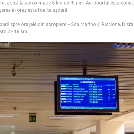
are, adică la aproximativ 8 km de Rimini. Aeroportul este conec
gerea în oraș este foarte ușoară.
oară spre orașele din apropiere – San Marino și Riccione. Dist
este de 16 km.