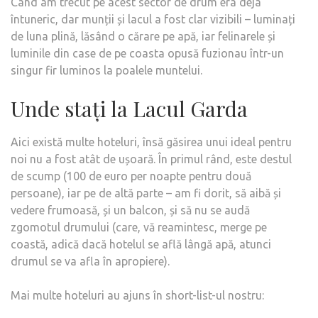
Când am trecut pe acest sector de drum era deja
întuneric, dar munții și lacul a fost clar vizibili – luminați
de luna plină, lăsând o cărare pe apă, iar felinarele și
luminile din case de pe coasta opusă fuzionau într-un
singur fir luminos la poalele muntelui.
Unde stați la Lacul Garda
Aici există multe hoteluri, însă găsirea unui ideal pentru
noi nu a fost atât de ușoară. În primul rând, este destul
de scump (100 de euro per noapte pentru două
persoane), iar pe de altă parte – am fi dorit, să aibă și
vedere frumoasă, și un balcon, și să nu se audă
zgomotul drumului (care, vă reamintesc, merge pe
coastă, adică dacă hotelul se află lângă apă, atunci
drumul se va afla în apropiere).
Mai multe hoteluri au ajuns în short-list-ul nostru: