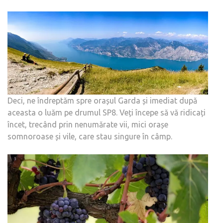
Deci, ne îndreptăm spre orașul Garda și imediat după
aceasta o luăm pe drumul SP8. Veți începe să vă ridicați
încet, trecând prin nenumărate vii, mici orașe
somnoroase și vile, care stau singure în câmp.