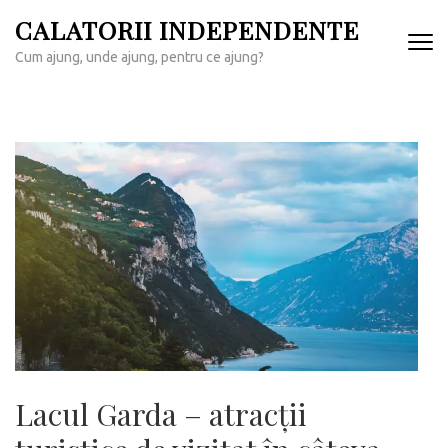
Sari
CALATORII INDEPENDENTE
la
Cum ajung, unde ajung, pentru ce ajung?
conținut
(apasă
Enter)
Lacul Garda – atracții