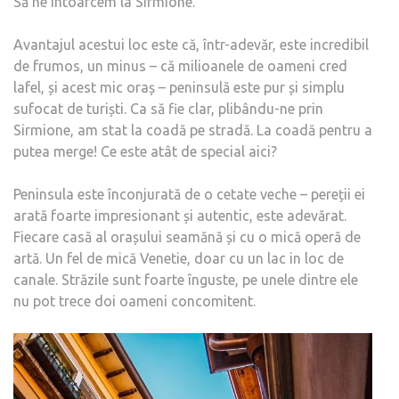
Să ne întoarcem la Sirmione.
Avantajul acestui loc este că, într-adevăr, este incredibil
de frumos, un minus – că milioanele de oameni cred
lafel, și acest mic oraș – peninsulă este pur și simplu
sufocat de turiști. Ca să fie clar, plibându-ne prin
Sirmione, am stat la coadă pe stradă. La coadă pentru a
putea merge! Ce este atât de special aici?
Peninsula este înconjurată de o cetate veche – pereții ei
arată foarte impresionant și autentic, este adevărat.
Fiecare casă al orașului seamănă și cu o mică operă de
artă. Un fel de mică Venetie, doar cu un lac in loc de
canale. Străzile sunt foarte înguste, pe unele dintre ele
nu pot trece doi oameni concomitent.