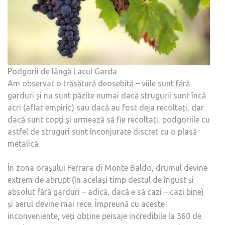
Podgorii de lângă Lacul Garda
Am observat o trăsătură deosebită – viile sunt fără
garduri și nu sunt păzite numai dacă strugurii sunt încă
acri (aflat empiric) sau dacă au fost deja recoltați, dar
dacă sunt copți și urmează să fie recoltați, podgoriile cu
astfel de struguri sunt înconjurate discret cu o plasă
metalică.
În zona orașului Ferrara di Monte Baldo, drumul devine
extrem de abrupt (în același timp destul de îngust și
absolut fără garduri – adică, dacă e să cazi – cazi bine)
și aerul devine mai rece. Împreună cu aceste
inconveniente, veți obține peisaje incredibile la 360 de