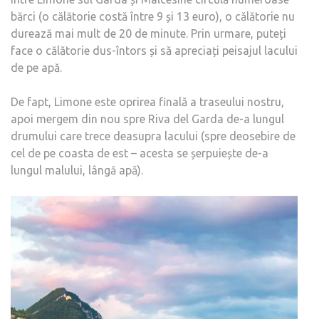
bărci (o călătorie costă între 9 și 13 euro), o călătorie nu
durează mai mult de 20 de minute. Prin urmare, puteți
face o călătorie dus-întors și să apreciați peisajul lacului
de pe apă.
De fapt, Limone este oprirea finală a traseului nostru,
apoi mergem din nou spre Riva del Garda de-a lungul
drumului care trece deasupra lacului (spre deosebire de
cel de pe coasta de est – acesta se șerpuiește de-a
lungul malului, lângă apă).