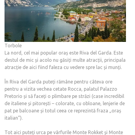
Torbole
La nord, cel mai popular oraș este Riva del Garda. Este
destul de mic și acolo nu găsiți multe atracții, principala
atracție de aici fiind faleza cu vedere spre lac și munți.
În Riva del Garda puteți rămâne pentru câteva ore
pentru a vizita vechea cetate Rocca, palatul Palazzo
Pretorio și să faceți o plimbare pe străzi (case incredibil
de italiene și pitorești – colorate, cu obloane, lenjerie de
pat pe balcoane și totul ceea ce reprezintă fraza „oraș
italian”).
Tot aici puteți urca pe vârfurile Monte Rokket și Monte