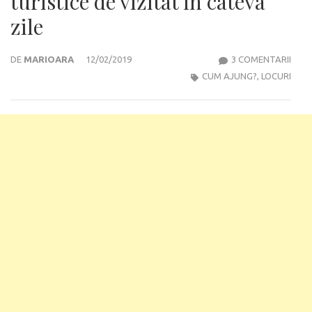
turistice de vizitat în câteva
zile
LA
DE
MARIOARA
12/02/2019
3 COMENTARII
LACU
CUM AJUNG?
,
LOCURI
GAR
–
ATRA
TURI
DE
VIZI
ÎN
CÂT
ZILE