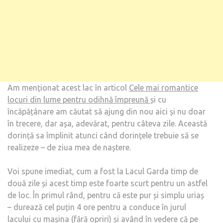
Am menționat acest lac în articol
Cele mai romantice
locuri din lume pentru odihnă împreună
și cu
încăpățânare am căutat să ajung din nou aici și nu doar
în trecere, dar așa, adevărat, pentru câteva zile. Această
dorință sa împlinit atunci când dorințele trebuie să se
realizeze – de ziua mea de naștere.
Voi spune imediat, cum a fost la Lacul Garda timp de
două zile și acest timp este foarte scurt pentru un astfel
de loc. În primul rând, pentru că este pur și simplu uriaș
– durează cel puțin 4 ore pentru a conduce în jurul
lacului cu mașina (fără opriri) și având în vedere că pe