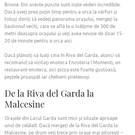
Brione. Din aceste puncte sunt niște vederi incredibile.
Dacă aveți prea puțin timp pentru a urca la vârfuri și
totuși doriți să vedeți panorama orașului, mergeți la
bastionul vechi, care se află la o înălțime de 300 de
metri deasupra orașului și veți avea nevoie de doar 15-
20 de minute pentru a urca aici.
Dacă plănuiți să luați cina în Riva del Garda, atunci vă
recomand să vizitați enoteca Enosteria I Momenti, un
restaurant-enoteca, aici pizza este foarte gustoasă,
peștele proaspăt iar chelnerii prietenoși.
De la Riva del Garda la
Malcesine
Orașele din Lacul Garda sunt mici și situate aproape
unul de celălalt. Dacă mergeți de la Riva del Garda la
Malcesine, pe drum veți trece prin orașe mai pitorești –