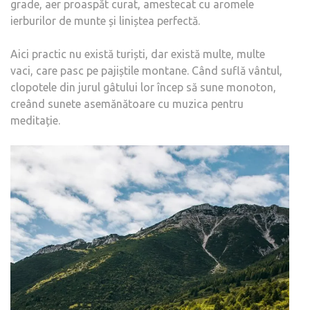
grade, aer proaspăt curat, amestecat cu aromele
ierburilor de munte și liniștea perfectă.
Aici practic nu există turiști, dar există multe, multe
vaci, care pasc pe pajiștile montane. Când suflă vântul,
clopotele din jurul gâtului lor încep să sune monoton,
creând sunete asemănătoare cu muzica pentru
meditație.