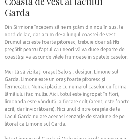
Coasta de vest al lacului
Garda
Din Sirmione începem să ne mișcăm din nou în sus, la
nord de lac, dar acum de-a lungul coastei de vest.
Drumul aici este foarte pitoresc, trebuie doar să fiți
pregătit pentru faptul că uneori vă va duce departe de
coastă și va ascunde vilele frumoase în spatele caselor.
Merită să vizitați orașul Salo și, desigur, Limone sul
Garda. Limone este un oraș foarte pitoresc și
fermecător. Numai plăcile cu numărul caselor cu forma
lămâiului fac multe. Aici, totul este îngropat în flori,
limonada este vândută la fiecare colț (atent, este foarte
acră, dar înviorătoare). Nici unul dintre orașele de la
Lacul Garda nu are aceeasi senzație de stațiune de pe
litoral ca Limone sul Garda.
Între Limone sul Garda și Malcesine circulă numeroase