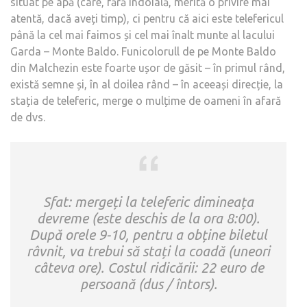
situat pe apă (care, fără îndoială, merită o privire mai
atentă, dacă aveți timp), ci pentru că aici este telefericul
până la cel mai faimos și cel mai înalt munte al lacului
Garda – Monte Baldo. Funicolorull de pe Monte Baldo
din Malchezin este foarte ușor de găsit – în primul rând,
există semne și, în al doilea rând – în aceeași direcție, la
stația de teleferic, merge o mulțime de oameni în afară
de dvs.
Sfat: mergeți la teleferic dimineața
devreme (este deschis de la ora 8:00).
După orele 9-10, pentru a obține biletul
râvnit, va trebui să stați la coadă (uneori
câteva ore). Costul ridicării: 22 euro de
persoană (dus / întors).