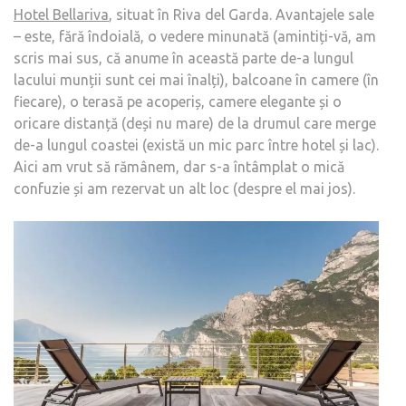
Hotel Bellariva
, situat în Riva del Garda. Avantajele sale
– este, fără îndoială, o vedere minunată (amintiți-vă, am
scris mai sus, că anume în această parte de-a lungul
lacului munții sunt cei mai înalți), balcoane în camere (în
fiecare), o terasă pe acoperiș, camere elegante și o
oricare distanță (deși nu mare) de la drumul care merge
de-a lungul coastei (există un mic parc între hotel și lac).
Aici am vrut să rămânem, dar s-a întâmplat o mică
confuzie și am rezervat un alt loc (despre el mai jos).