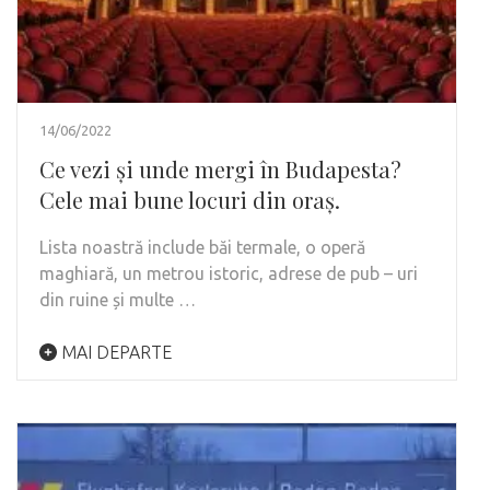
14/06/2022
Ce vezi și unde mergi în Budapesta?
Cele mai bune locuri din oraș.
Lista noastră include băi termale, o operă
maghiară, un metrou istoric, adrese de pub – uri
din ruine și multe …
MAI DEPARTE