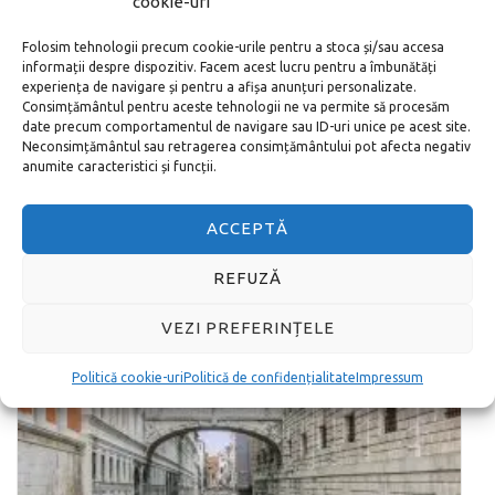
cookie-uri
destinații de vară, inclusiv Spania,
Folosim tehnologii precum cookie-urile pentru a stoca și/sau accesa
Grecia și Italia.
informații despre dispozitiv. Facem acest lucru pentru a îmbunătăți
experiența de navigare și pentru a afișa anunțuri personalizate.
Consimțământul pentru aceste tehnologii ne va permite să procesăm
Probabil că vacanțele în străinătate nu vor mai fi
date precum comportamentul de navigare sau ID-uri unice pe acest site.
posibile pentru următoarele de câteva luni, în timp
Neconsimțământul sau retragerea consimțământului pot afecta negativ
ce pandemia face …
anumite caracteristici și funcții.
MAI DEPARTE
ACCEPTĂ
REFUZĂ
VEZI PREFERINȚELE
Politică cookie-uri
Politică de confidențialitate
Impressum