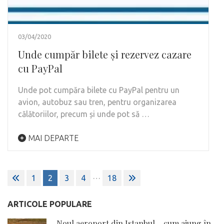
03/04/2020
Unde cumpăr bilete și rezervez cazare
cu PayPal
Unde pot cumpăra bilete cu PayPal pentru un
avion, autobuz sau tren, pentru organizarea
călătoriilor, precum și unde pot să …
MAI DEPARTE
Paginație
…
1
2
3
4
18
articole
ARTICOLE POPULARE
Noul aeroport din Istanbul – cum ajung în