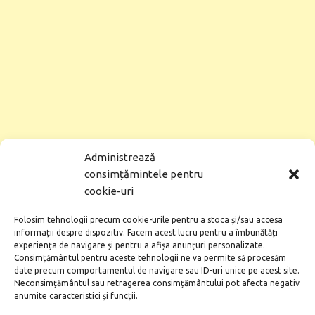
Administrează
consimțămintele pentru
cookie-uri
Folosim tehnologii precum cookie-urile pentru a stoca și/sau accesa
informații despre dispozitiv. Facem acest lucru pentru a îmbunătăți
experiența de navigare și pentru a afișa anunțuri personalizate.
Consimțământul pentru aceste tehnologii ne va permite să procesăm
Emirates oferă oaspeților chiar truse gratuite de igienă,
date precum comportamentul de navigare sau ID-uri unice pe acest site.
care conțin măști, mănuși, șervețele antibacteriene și
Neconsimțământul sau retragerea consimțământului pot afecta negativ
produse de igienizare a mâinilor. Mâncarea și păturile
anumite caracteristici și funcții.
vor rămâne pe zboruri, dar sterilizate.