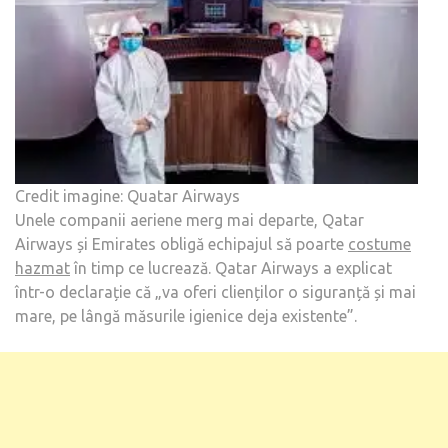
Credit imagine: Quatar Airways
Unele companii aeriene merg mai departe, Qatar
Airways și Emirates obligă echipajul să poarte
costume
hazmat
în timp ce lucrează. Qatar Airways a explicat
într-o declarație că „va oferi clienților o siguranță și mai
mare, pe lângă măsurile igienice deja existente”.