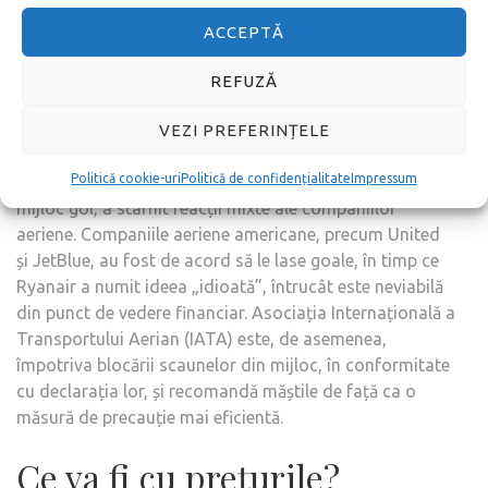
ACCEPTĂ
Alte măsuri de precauție
REFUZĂ
Alte restricții luate în considerare de companiile aeriene
includ obligarea pasagerilor să ceară să meargă la baie
VEZI PREFERINȚELE
(Ryanair) și îmbarcarea din spate spre față, dacă
Politică cookie-uri
Politică de confidențialitate
Impressum
călătoriți cu Delta Airlines. Ideea de a lăsa scaunul din
mijloc gol, a stârnit reacții mixte ale companiilor
aeriene. Companiile aeriene americane, precum United
și JetBlue, au fost de acord să le lase goale, în timp ce
Ryanair a numit ideea „idioată”, întrucât este neviabilă
din punct de vedere financiar. Asociația Internațională a
Transportului Aerian (IATA) este, de asemenea,
împotriva blocării scaunelor din mijloc, în conformitate
cu declarația lor, și recomandă măștile de față ca o
măsură de precauție mai eficientă.
Ce va fi cu prețurile?