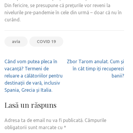
Din fericire, se presupune că prețurile vor reveni la
nivelurile pre-pandemie în cele din urmă – doar că nu în
curând.
avia
COVID 19
Navigare
Când vom putea pleca în
Zbor Tarom anulat. Cum și
în
vacanță? Termeni de
în cât timp iți recuperezi
articole
reluare a călătoriilor pentru
banii?
destinații de vară, inclusiv
Spania, Grecia și Italia.
Lasă un răspuns
Adresa ta de email nu va fi publicată.
Câmpurile
obligatorii sunt marcate cu
*