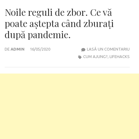
Noile reguli de zbor. Ce vă
poate aștepta când zburați
după pandemie.
NOIL
DE
ADMIN
16/05/2020
LASĂ UN COMENTARIU
REGU
CUM AJUNG?
,
LIFEHACKS
DE
ZBOR
CE
VĂ
POA
AȘT
CÂN
ZBUR
DUP
PAND