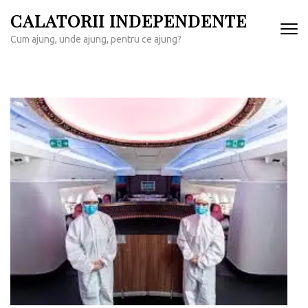
Sari
CALATORII INDEPENDENTE
la
Cum ajung, unde ajung, pentru ce ajung?
conținut
(apasă
Enter)