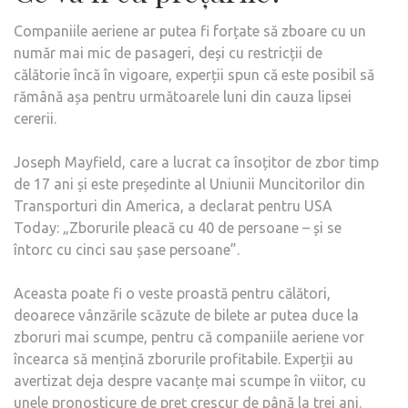
Companiile aeriene ar putea fi forțate să zboare cu un
număr mai mic de pasageri, deși cu restricții de
călătorie încă în vigoare, experții spun că este posibil să
rămână așa pentru următoarele luni din cauza lipsei
cererii.
Joseph Mayfield, care a lucrat ca însoțitor de zbor timp
de 17 ani și este președinte al Uniunii Muncitorilor din
Transporturi din America, a declarat pentru USA
Today: „Zborurile pleacă cu 40 de persoane – și se
întorc cu cinci sau șase persoane”.
Aceasta poate fi o veste proastă pentru călători,
deoarece vânzările scăzute de bilete ar putea duce la
zboruri mai scumpe, pentru că companiile aeriene vor
încearca să mențină zborurile profitabile. Experții au
avertizat deja despre vacanțe mai scumpe în viitor, cu
unele pronosticure de preț crescur de până la trei ani.