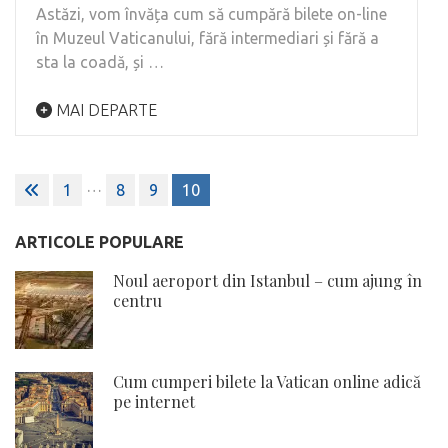
Astăzi, vom învăța cum să cumpără bilete on-line
în Muzeul Vaticanului, fără intermediari și fără a
sta la coadă, și …
MAI DEPARTE
Paginație
…
1
8
9
10
articole
ARTICOLE POPULARE
Noul aeroport din Istanbul – cum ajung în
centru
Cum cumperi bilete la Vatican online adică
pe internet