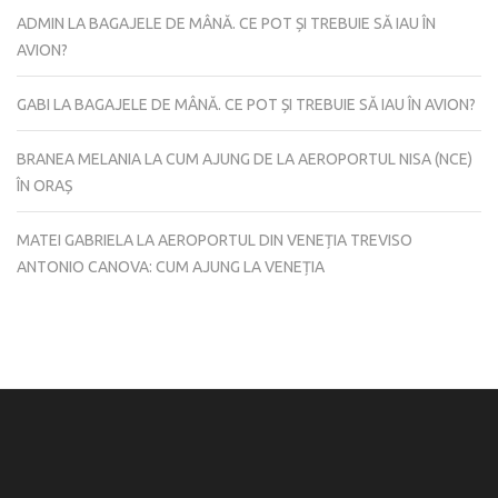
ADMIN
LA
BAGAJELE DE MÂNĂ. CE POT ȘI TREBUIE SĂ IAU ÎN
AVION?
GABI
LA
BAGAJELE DE MÂNĂ. CE POT ȘI TREBUIE SĂ IAU ÎN AVION?
BRANEA MELANIA
LA
CUM AJUNG DE LA AEROPORTUL NISA (NCE)
ÎN ORAȘ
MATEI GABRIELA
LA
AEROPORTUL DIN VENEȚIA TREVISO
ANTONIO CANOVA: CUM AJUNG LA VENEȚIA