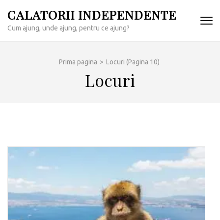
Sari
CALATORII INDEPENDENTE
la
Cum ajung, unde ajung, pentru ce ajung?
conținut
(apasă
Enter)
Prima pagina
>
Locuri
(Pagina 10)
Locuri