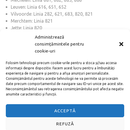
Mechelen: Linia 681, 682, 683, 686
Leuven: Linia 616, 651, 652
Vilvoorde: Linia 282, 621, 683, 820, 821
Merchtem: Linia 821
Jette: Linia 820
Diegem: Linia 272, 282, 620, 621
Administrează
Haacht: Linia 660
consimțămintele pentru
Groenendaal: Linia 830
cookie-uri
Un bilet la Bruxelles costă 3 €, veți avea nevoie de un
Folosim tehnologii precum cookie-urile pentru a stoca și/sau accesa
informații despre dispozitiv. Facem acest lucru pentru a îmbunătăți
bilet pentru o singură călătorie (Billet aller simple). Un
experiența de navigare și pentru a afișa anunțuri personalizate.
bilet pentru călătorie poate fi cumpărat de la
Consimțământul pentru aceste tehnologii ne va permite să procesăm
conducătorul auto sau din automat. Dacă ați cumpărat
date precum comportamentul de navigare sau ID-uri unice pe acest site.
Neconsimțământul sau retragerea consimțământului pot afecta negativ
un bilet la automate, atunci la intrarea în autobuz
anumite caracteristici și funcții.
trebuie să-l validați.
Autobuze ale companiei de stat MIVB
ACCEPTĂ
/ STIB
REFUZĂ