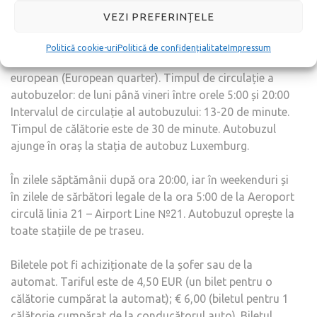
Autobuzele companiei de stat MIVB / STIB pleacă de pe
VEZI PREFERINȚELE
platforma C.
Politică cookie-uri
Politică de confidențialitate
Impressum
Autobuzul rapid nr. 12 circulă între aeroport și cartierul
european (European quarter). Timpul de circulație a
autobuzelor: de luni până vineri între orele 5:00 și 20:00
Intervalul de circulație al autobuzului: 13-20 de minute.
Timpul de călătorie este de 30 de minute. Autobuzul
ajunge în oraș la stația de autobuz Luxemburg.
În zilele săptămânii după ora 20:00, iar în weekenduri și
în zilele de sărbători legale de la ora 5:00 de la Aeroport
circulă linia 21 – Airport Line №21. Autobuzul oprește la
toate stațiile de pe traseu.
Biletele pot fi achiziționate de la șofer sau de la
automat. Tariful este de 4,50 EUR (un bilet pentru o
călătorie cumpărat la automat); € 6,00 (biletul pentru 1
călătorie cumpărat de la conducătorul auto). Biletul