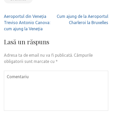
Navigare
Aeroportul din Veneția
Cum ajung de la Aeroportul
în
Treviso Antonio Canova:
Charleroi la Bruxelles
articole
cum ajung la Veneția
Lasă un răspuns
Adresa ta de email nu va fi publicată.
Câmpurile
obligatorii sunt marcate cu
*