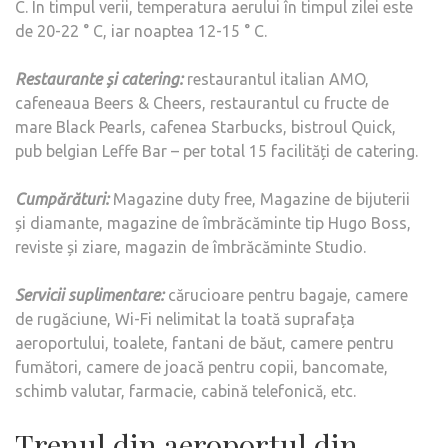
С. În timpul verii, temperatura aerului în timpul zilei este
de 20-22 ° C, iar noaptea 12-15 ° C.
Restaurante și catering:
restaurantul italian AMO,
cafeneaua Beers & Cheers, restaurantul cu fructe de
mare Black Pearls, cafenea Starbucks, bistroul Quick,
pub belgian Leffe Bar – per total 15 facilități de catering.
Cumpărături:
Magazine duty free, Magazine de bijuterii
și diamante, magazine de îmbrăcăminte tip Hugo Boss,
reviste și ziare, magazin de îmbrăcăminte Studio.
Servicii suplimentare:
cărucioare pentru bagaje, camere
de rugăciune, Wi-Fi nelimitat la toată suprafața
aeroportului, toalete, fantani de băut, camere pentru
fumători, camere de joacă pentru copii, bancomate,
schimb valutar, farmacie, cabină telefonică, etc.
Trenul din aeroportul din