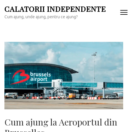
Sari
CALATORII INDEPENDENTE
la
Cum ajung, unde ajung, pentru ce ajung?
conținut
(apasă
Enter)
Cum ajung la Aeroportul din