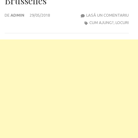
Brusselles
CUM
DE
ADMIN
29/05/2018
LASĂ UN COMENTARIU
AJU
CUM AJUNG?
,
LOCURI
LA
AER
DIN
BRUS