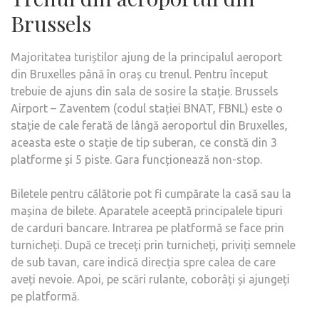
Brussels
Majoritatea turiștilor ajung de la principalul aeroport
din Bruxelles până în oraș cu trenul. Pentru început
trebuie de ajuns din sala de sosire la stație. Brussels
Airport – Zaventem (codul stației BNAT, FBNL) este o
stație de cale ferată de lângă aeroportul din Bruxelles,
aceasta este o stație de tip suberan, ce constă din 3
platforme și 5 piste. Gara funcționează non-stop.
Biletele pentru călătorie pot fi cumpărate la casă sau la
mașina de bilete. Aparatele aceeptă principalele tipuri
de carduri bancare. Intrarea pe platformă se face prin
turnicheți. După ce treceți prin turnicheți, priviți semnele
de sub tavan, care indică direcția spre calea de care
aveți nevoie. Apoi, pe scări rulante, coborâți și ajungeți
pe platformă.