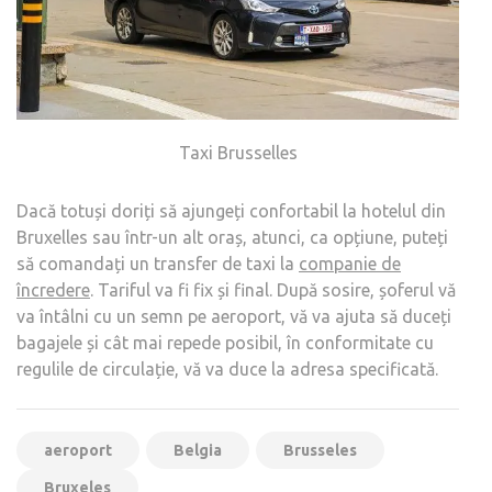
Taxi Brusselles
Dacă totuși doriți să ajungeți confortabil la hotelul din
Bruxelles sau într-un alt oraș, atunci, ca opțiune, puteți
să comandați un transfer de taxi la
companie de
încredere
. Tariful va fi fix și final. După sosire, șoferul vă
va întâlni cu un semn pe aeroport, vă va ajuta să duceți
bagajele și cât mai repede posibil, în conformitate cu
regulile de circulație, vă va duce la adresa specificată.
aeroport
Belgia
Brusseles
Bruxeles