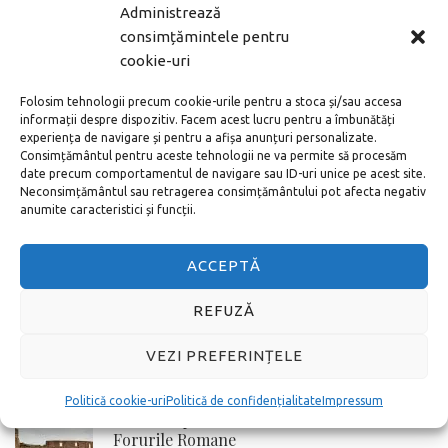
MAI DEPARTE
Administrează
consimțămintele pentru
cookie-uri
ARTICOLE POPULARE
Folosim tehnologii precum cookie-urile pentru a stoca și/sau accesa
Noul aeroport din Istanbul – cum ajung în
informații despre dispozitiv. Facem acest lucru pentru a îmbunătăți
centru
experiența de navigare și pentru a afișa anunțuri personalizate.
Consimțământul pentru aceste tehnologii ne va permite să procesăm
date precum comportamentul de navigare sau ID-uri unice pe acest site.
Neconsimțământul sau retragerea consimțământului pot afecta negativ
anumite caracteristici și funcții.
Cum cumperi bilete la Vatican online adică
pe internet
ACCEPTĂ
REFUZĂ
Toate metodele de a ajunge de la
Aeroportul Schönefeld în centrul orașului
VEZI PREFERINȚELE
Berlin
Politică cookie-uri
Politică de confidențialitate
Impressum
Cum cumperi online bilete la Colosseum si
Forurile Romane