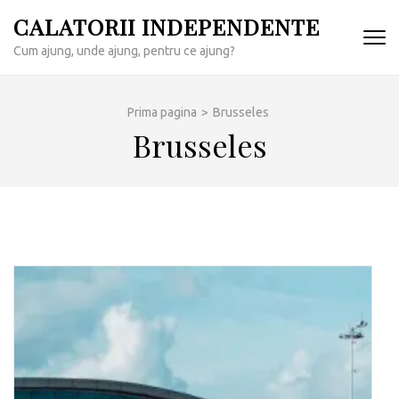
Sari
CALATORII INDEPENDENTE
la
Cum ajung, unde ajung, pentru ce ajung?
conținut
(apasă
Enter)
Prima pagina
>
Brusseles
Brusseles