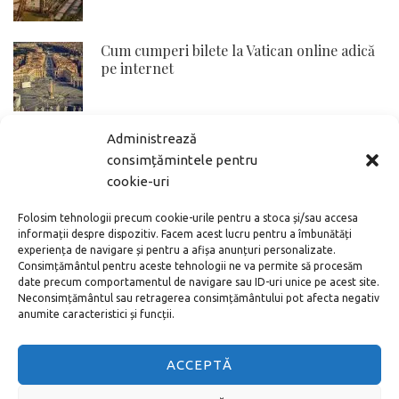
Cum cumperi bilete la Vatican online adică
pe internet
Administrează
Toate metodele de a ajunge de la
Aeroportul Schönefeld în centrul orașului
consimțămintele pentru
Berlin
cookie-uri
Folosim tehnologii precum cookie-urile pentru a stoca și/sau accesa
Cum cumperi online bilete la Colosseum si
informații despre dispozitiv. Facem acest lucru pentru a îmbunătăți
Forurile Romane
experiența de navigare și pentru a afișa anunțuri personalizate.
Consimțământul pentru aceste tehnologii ne va permite să procesăm
date precum comportamentul de navigare sau ID-uri unice pe acest site.
Neconsimțământul sau retragerea consimțământului pot afecta negativ
anumite caracteristici și funcții.
Cum ajung de la aeroportul Bergamo (Orio
al Serio) în centrul Milanului
ACCEPTĂ