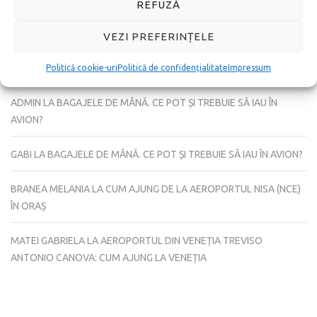
REFUZĂ
COMENTARII RECENTE
VEZI PREFERINȚELE
ADMIN
LA
CUM CUMPERI BILETE LA VATICAN ONLINE ADICĂ PE
INTERNET
Politică cookie-uri
Politică de confidențialitate
Impressum
ADMIN
LA
BAGAJELE DE MÂNĂ. CE POT ȘI TREBUIE SĂ IAU ÎN
AVION?
GABI
LA
BAGAJELE DE MÂNĂ. CE POT ȘI TREBUIE SĂ IAU ÎN AVION?
BRANEA MELANIA
LA
CUM AJUNG DE LA AEROPORTUL NISA (NCE)
ÎN ORAȘ
MATEI GABRIELA
LA
AEROPORTUL DIN VENEȚIA TREVISO
ANTONIO CANOVA: CUM AJUNG LA VENEȚIA