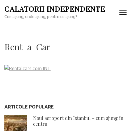
Sari
CALATORII INDEPENDENTE
la
Cum ajung, unde ajung, pentru ce ajung?
conținut
(apasă
Enter)
Rent-a-Car
ARTICOLE POPULARE
Noul aeroport din Istanbul – cum ajung în
centru