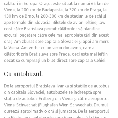
călători în Europa. Orașul este situat la numai 65 km de
Viena, la 200 km de Budapesta, la 320 km de Praga, la
130 km de Brno, la 200-300 km de stațiunile de schi și
ape termale din Slovacia. Biletele de avion ieftine, low
cost către Bratislava permit călătorilor să planifice
excursii bugetare către cele mai apropiate țări din acest
oraș. Am zburat spre capitala Slovaciei și apoi am mers
la Viena. Am vorbit cu un vecin din avion, care a
călătorit prin Bratislava spre Praga, deci este mai ieftin
decât să cumpărați un bilet direct spre capitala Cehiei.
Cu autobuzul.
De la aeroportul Bratislava-Ivanka și stațiile de autobuz
din capitala Slovaciei, autobuzele se îndreaptă spre
stația de autobuz Erdberg din Viena și către aeroportul
Viena-Schwechat (Flughafen Wien-Schwechat). Drumul
durează aproximativ o oră și jumătate. De la aeroportul
din Bratislava, autobuzele spre Viena pleacă la fiecare