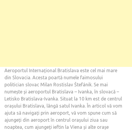
PRAG
Aeroportul Internațional Bratislava este cel mai mare
din Slovacia. Acesta poartă numele faimosului
politician slovac Milan Rostislav Štefánik. Se mai
numește și aeroportul Bratislava – Ivanka, în slovacă –
Letisko Bratislava-Ivanka. Situat la 10 km est de centrul
orașului Bratislava, lângă satul Ivanka. În articol vă vom
ajuta să navigați prin aeroport, vă vom spune cum să
ajungeți din aeroport în centrul orașului ziua sau
noaptea, cum ajungeți ieftin la Viena și alte orașe