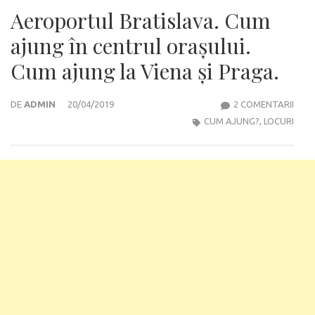
Aeroportul Bratislava. Cum
ajung în centrul orașului.
Cum ajung la Viena și Praga.
LA
DE
ADMIN
20/04/2019
2 COMENTARII
AER
CUM AJUNG?
,
LOCURI
BRAT
CUM
AJU
ÎN
CEN
ORAȘ
CUM
AJU
LA
VIEN
ȘI