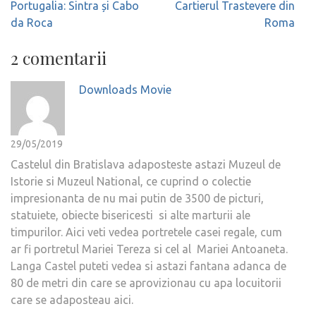
Navigare
Portugalia: Sintra și Cabo
Cartierul Trastevere din
în
da Roca
Roma
articole
2 comentarii
Downloads Movie
29/05/2019
Castelul din Bratislava adaposteste astazi Muzeul de
Istorie si Muzeul National, ce cuprind o colectie
impresionanta de nu mai putin de 3500 de picturi,
statuiete, obiecte bisericesti si alte marturii ale
timpurilor. Aici veti vedea portretele casei regale, cum
ar fi portretul Mariei Tereza si cel al Mariei Antoaneta.
Langa Castel puteti vedea si astazi fantana adanca de
80 de metri din care se aprovizionau cu apa locuitorii
care se adaposteau aici.