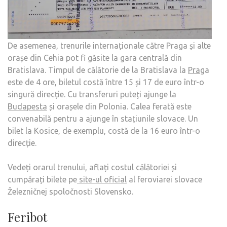
De asemenea, trenurile internaționale către Praga și alte
orașe din Cehia pot fi găsite la gara centrală din
Bratislava. Timpul de călătorie de la Bratislava la
Prag
a
este de 4 ore, biletul costă între 15 și 17 de euro într-o
singură direcție. Cu transferuri puteți ajunge la
Budapesta
și orașele din Polonia. Calea ferată este
convenabilă pentru a ajunge în stațiunile slovace. Un
bilet la Kosice, de exemplu, costă de la 16 euro într-o
direcție.
Vedeți orarul trenului, aflați costul călătoriei și
cumpărați bilete pe
site-ul oficial
al feroviarei slovace
Železničnej spoločnosti Slovensko.
Feribot