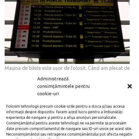
Mașina de bilete este ușor de folosit. Când am plecat de
la Terminalul B, rămâneau doar 5 minute până la
Administrează
următorarea plecare al autobuzului 61. În acest timp am
consimțămintele pentru
reușit să cumpărăm un bilet și să fugim :). Cum se obține:
cookie-uri
alegeți pe monitor tipul de bilet dorit, numărul de
pasageri. Puteți plăti în numerar sau prin card. Moneda
Folosim tehnologii precum cookie-urile pentru a stoca și/sau accesa
oficială a Slovaciei este euro.
informații despre dispozitiv. Facem acest lucru pentru a îmbunătăți
experiența de navigare și pentru a afișa anunțuri personalizate.
Consimțământul pentru aceste tehnologii ne va permite să procesăm
date precum comportamentul de navigare sau ID-uri unice pe acest site.
Neconsimțământul sau retragerea consimțământului pot afecta negativ