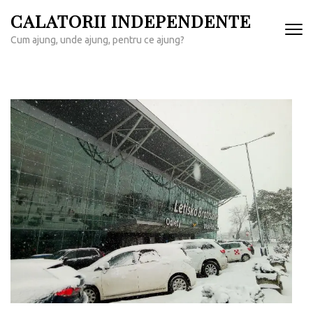
Sari
CALATORII INDEPENDENTE
la
Cum ajung, unde ajung, pentru ce ajung?
conținut
(apasă
Enter)