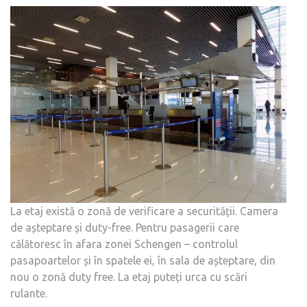
La etaj există o zonă de verificare a securității. Camera
de așteptare și duty-free. Pentru pasagerii care
călătoresc în afara zonei Schengen – controlul
pasapoartelor și în spatele ei, în sala de așteptare, din
nou o zonă duty free. La etaj puteți urca cu scări
rulante.