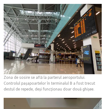
Zona de sosire se află la parterul aeroportului.
Controlul pașapoartelor în terminalul B a fost trecut
destul de repede, deși funcționau doar două ghișee.