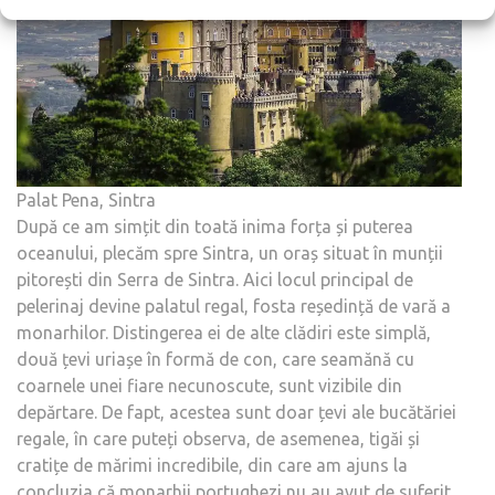
Palat Pena, Sintra
După ce am simțit din toată inima forța și puterea
oceanului, plecăm spre Sintra, un oraș situat în munții
pitorești din Serra de Sintra. Aici locul principal de
pelerinaj devine palatul regal, fosta reședință de vară a
monarhilor. Distingerea ei de alte clădiri este simplă,
două țevi uriașe în formă de con, care seamănă cu
coarnele unei fiare necunoscute, sunt vizibile din
depărtare. De fapt, acestea sunt doar țevi ale bucătăriei
regale, în care puteți observa, de asemenea, tigăi și
cratițe de mărimi incredibile, din care am ajuns la
concluzia că monarhii portughezi nu au avut de suferit