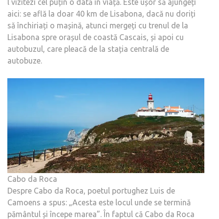
l vizitezi cel puțin o dată în viață. Este ușor să ajungeți
aici: se află la doar 40 km de Lisabona, dacă nu doriți
să închiriați o mașină, atunci mergeți cu trenul de la
Lisabona spre orașul de coastă Cascais, și apoi cu
autobuzul, care pleacă de la stația centrală de
autobuze.
Cabo da Roca
Despre Cabo da Roca, poetul portughez Luis de
Camoens a spus: „Acesta este locul unde se termină
pământul și începe marea”. În faptul că Cabo da Roca