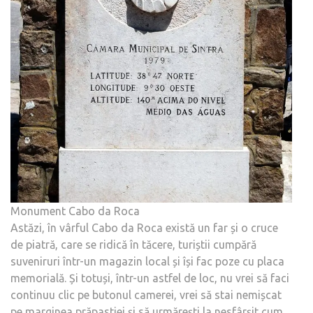
Monument Cabo da Roca
Astăzi, în vârful Cabo da Roca există un far și o cruce
de piatră, care se ridică în tăcere, turiștii cumpără
suveniruri într-un magazin local și își fac poze cu placa
memorială. Și totuși, într-un astfel de loc, nu vrei să faci
continuu clic pe butonul camerei, vrei să stai nemișcat
pe marginea prăpastiei și să urmărești la nesfârșit cum