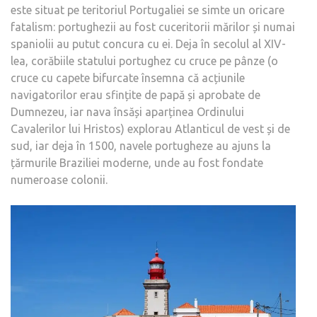
este situat pe teritoriul Portugaliei se simte un oricare
fatalism: portughezii au fost cuceritorii mărilor și numai
spaniolii au putut concura cu ei. Deja în secolul al XIV-
lea, corăbiile statului portughez cu cruce pe pânze (o
cruce cu capete bifurcate însemna că acțiunile
navigatorilor erau sfințite de papă și aprobate de
Dumnezeu, iar nava însăși aparținea Ordinului
Cavalerilor lui Hristos) explorau Atlanticul de vest și de
sud, iar deja în 1500, navele portugheze au ajuns la
țărmurile Braziliei moderne, unde au fost fondate
numeroase colonii.