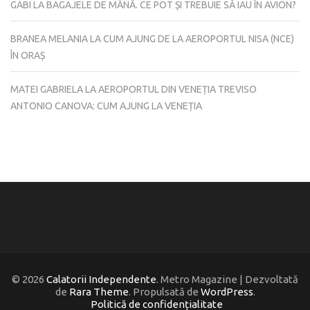
GABI
LA
BAGAJELE DE MÂNĂ. CE POT ȘI TREBUIE SĂ IAU ÎN AVION?
BRANEA MELANIA
LA
CUM AJUNG DE LA AEROPORTUL NISA (NCE)
ÎN ORAȘ
MATEI GABRIELA
LA
AEROPORTUL DIN VENEȚIA TREVISO
ANTONIO CANOVA: CUM AJUNG LA VENEȚIA
© 2026
Calatorii Independente
. Metro Magazine | Dezvoltată
de
Rara Theme
. Propulsată de
WordPress
.
Politică de confidențialitate