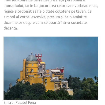
mari iubitoare de bârfe despre viața personală a
monarhului, iar în batjocurarea celor care vorbeau mult,
regele a ordonat să fie pictate coțofene pe tavan, ca
simbol al vorbei excesive, precum și ca o amintire
doamnelor despre cum se poartă într-o societate
decentă.
Sintra, Palatul Pena