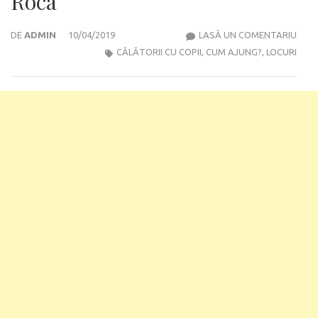
Roca
PORT
DE
ADMIN
10/04/2019
LASĂ UN COMENTARIU
SINT
CĂLĂTORII CU COPII
,
CUM AJUNG?
,
LOCURI
ȘI
CAB
DA
ROC