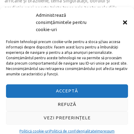
africane și braziliene, tema singurătății, dorului și
predicția unei soarte triste trece prin toate melodiile.
Însă acest lucru nu înseamnă că acest tip de muzică
Administrează
este potrivit doar pentru persoanele melancolice.
consimțămintele pentru
Capacitatea de a-și cânta tristețea, de a o transforma
cookie-uri
într-un obiect de admirație este una dintre trăsăturile
Folosim tehnologii precum cookie-urile pentru a stoca și/sau accesa
naționale ale portughezului, nu degeaba timp de câteva
informații despre dispozitiv. Facem acest lucru pentru a îmbunătăți
secole, aproape fiecare familie din această țară își
experiența de navigare și pentru a afișa anunțuri personalizate.
aștepta fii și soții, care au plecat să cucerească marea
Consimțământul pentru aceste tehnologii ne va permite să procesăm
date precum comportamentul de navigare sau ID-uri unice pe acest site.
și, după cum știți, călătoria se putea încheia în cel mai
Neconsimțământul sau retragerea consimțământului pot afecta negativ
imprevizibil mod. Poate, din același motiv, nu este
anumite caracteristici și funcții.
obișnuit în Portugalia modernă să se discute despre
viața familială și personală chiar și în compania
ACCEPTĂ
prietenilor apropiați.
REFUZĂ
VEZI PREFERINȚELE
Politică cookie-uri
Politică de confidențialitate
Impressum