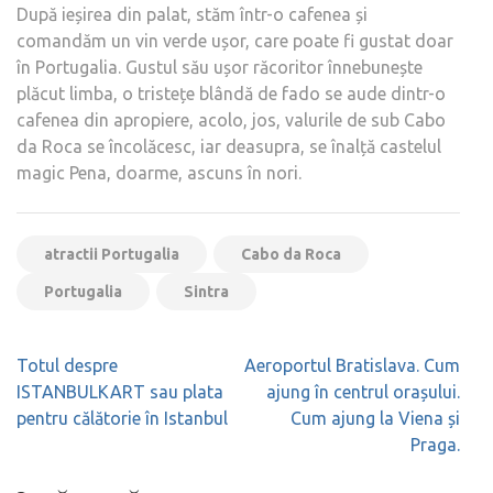
După ieșirea din palat, stăm într-o cafenea și
comandăm un vin verde ușor, care poate fi gustat doar
în Portugalia. Gustul său ușor răcoritor înnebunește
plăcut limba, o tristețe blândă de fado se aude dintr-o
cafenea din apropiere, acolo, jos, valurile de sub Cabo
da Roca se încolăcesc, iar deasupra, se înalță castelul
magic Pena, doarme, ascuns în nori.
atractii Portugalia
Cabo da Roca
Portugalia
Sintra
Navigare
Totul despre
Aeroportul Bratislava. Cum
în
ISTANBULKART sau plata
ajung în centrul orașului.
articole
pentru călătorie în Istanbul
Cum ajung la Viena și
Praga.