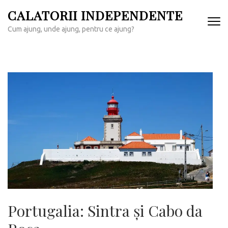
Sari
CALATORII INDEPENDENTE
la
Cum ajung, unde ajung, pentru ce ajung?
conținut
(apasă
Enter)
Portugalia: Sintra și Cabo da