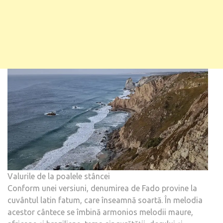
Valurile de la poalele stâncei
Conform unei versiuni, denumirea de Fado provine la
cuvântul latin fatum, care înseamnă soartă. În melodia
acestor cântece se îmbină armonios melodii maure,