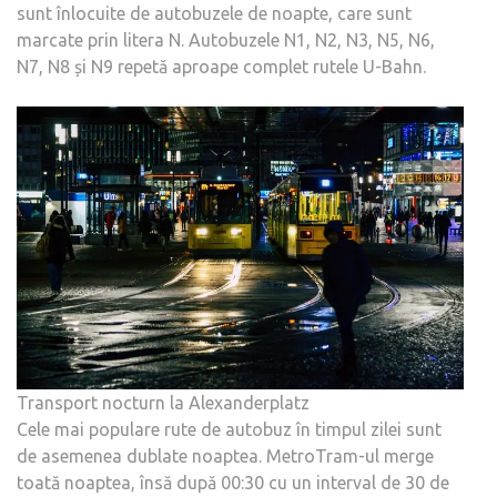
sunt înlocuite de autobuzele de noapte, care sunt
marcate prin litera N. Autobuzele N1, N2, N3, N5, N6,
N7, N8 și N9 repetă aproape complet rutele U-Bahn.
Transport nocturn la Alexanderplatz
Cele mai populare rute de autobuz în timpul zilei sunt
de asemenea dublate noaptea. MetroTram-ul merge
toată noaptea, însă după 00:30 cu un interval de 30 de