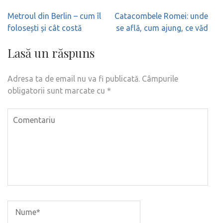
Navigare
Metroul din Berlin – cum îl
Catacombele Romei: unde
în
folosești și cât costă
se află, cum ajung, ce văd
articole
Lasă un răspuns
Adresa ta de email nu va fi publicată.
Câmpurile
obligatorii sunt marcate cu
*