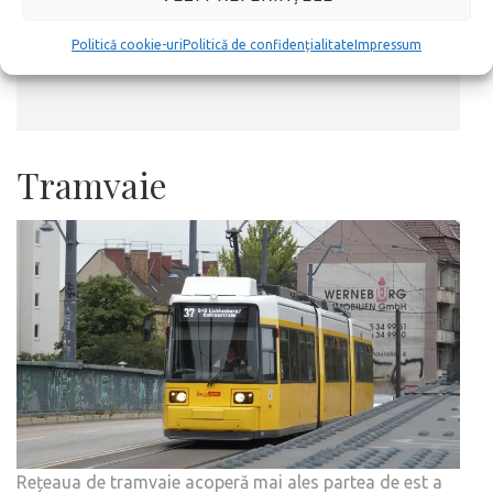
de la aeroporturile
Tegel
și
Schonefeld
din
Politică cookie-uri
Politică de confidențialitate
Impressum
Berlin în centrul său.
Tramvaie
Rețeaua de tramvaie acoperă mai ales partea de est a