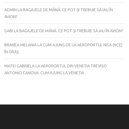
ADMIN
LA
BAGAJELE DE MÂNĂ. CE POT ȘI TREBUIE SĂ IAU ÎN
AVION?
GABI
LA
BAGAJELE DE MÂNĂ. CE POT ȘI TREBUIE SĂ IAU ÎN AVION?
BRANEA MELANIA
LA
CUM AJUNG DE LA AEROPORTUL NISA (NCE)
ÎN ORAȘ
MATEI GABRIELA
LA
AEROPORTUL DIN VENEȚIA TREVISO
ANTONIO CANOVA: CUM AJUNG LA VENEȚIA