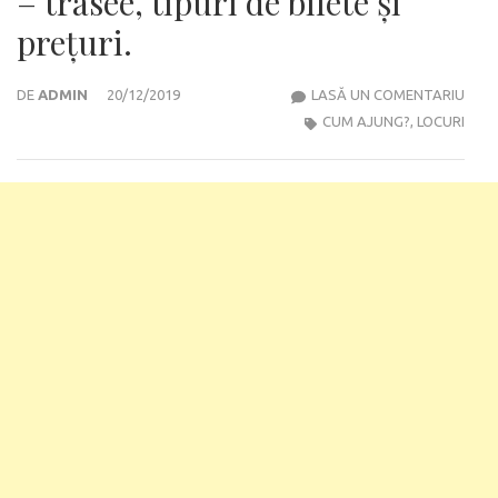
– trasee, tipuri de bilete și
prețuri.
TRA
DE
ADMIN
20/12/2019
LASĂ UN COMENTARIU
PUBL
CUM AJUNG?
,
LOCURI
DIN
BERL
–
TRAS
TIPU
DE
BILE
ȘI
PREȚ