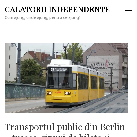
Sari
CALATORII INDEPENDENTE
la
Cum ajung, unde ajung, pentru ce ajung?
conținut
(apasă
Enter)
Transportul public din Berlin