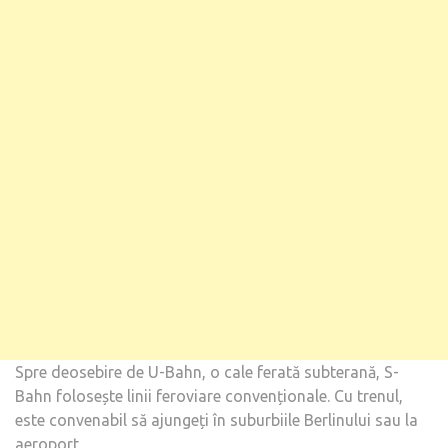
Spre deosebire de U-Bahn, o cale ferată subterană, S-
Bahn folosește linii feroviare convenționale. Cu trenul,
este convenabil să ajungeți în suburbiile Berlinului sau la
aeroport.