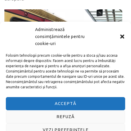
Administrează
consimțămintele pentru
cookie-uri
Folosim tehnologii precum cookie-urile pentru a stoca și/sau accesa
informații despre dispozitiv. Facem acest lucru pentru a îmbunătăți
experiența de navigare și pentru a afișa anunțuri personalizate.
Consimțământul pentru aceste tehnologii ne va permite să procesăm
date precum comportamentul de navigare sau ID-uri unice pe acest site.
Neconsimțământul sau retragerea consimțământului pot afecta negativ
anumite caracteristici și funcții.
S-Bahn Berlin
ACCEPTĂ
REFUZĂ
Aflați din articolul nostru cum să ajungeți
VEZI PREFERINȚELE