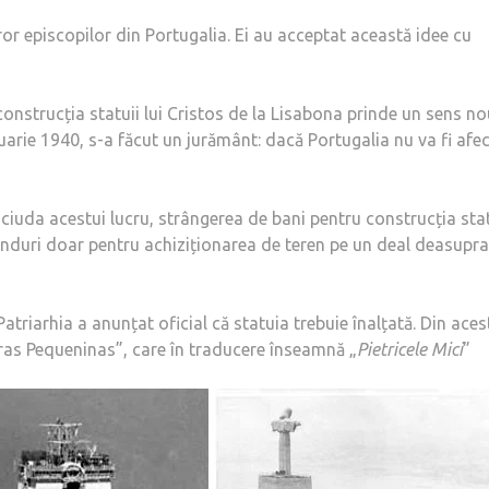
uror episcopilor din Portugalia. Ei au acceptat această idee cu
onstrucția statuii lui Cristos de la Lisabona prinde un sens no
uarie 1940, s-a făcut un jurământ: dacă Portugalia nu va fi afe
În ciuda acestui lucru, strângerea de bani pentru construcția sta
fonduri doar pentru achiziționarea de teren pe un deal deasupra
atriarhia a anunțat oficial că statuia trebuie înalțată. Din aces
as Pequeninas”, care în traducere înseamnă „
Pietricele Mici
”