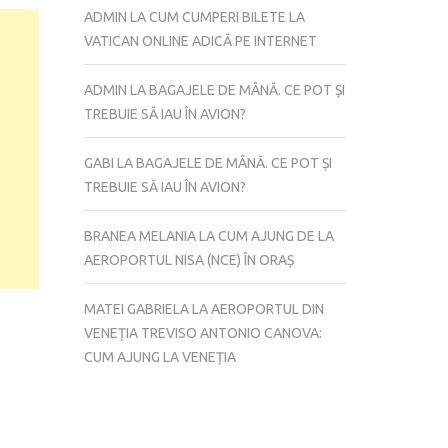
CRISTOS
ADMIN
LA
CUM CUMPERI BILETE LA
(CRISTO
VATICAN ONLINE ADICĂ PE INTERNET
REI)
DIN
ADMIN
LA
BAGAJELE DE MÂNĂ. CE POT ȘI
LISABONA
TREBUIE SĂ IAU ÎN AVION?
–
CUM
GABI
LA
BAGAJELE DE MÂNĂ. CE POT ȘI
AJUNG,
TREBUIE SĂ IAU ÎN AVION?
CÂT
COSTĂ,
BRANEA MELANIA
LA
CUM AJUNG DE LA
CE
AEROPORTUL NISA (NCE) ÎN ORAȘ
VĂD?
MATEI GABRIELA
LA
AEROPORTUL DIN
VENEȚIA TREVISO ANTONIO CANOVA:
CUM AJUNG LA VENEȚIA