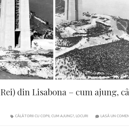
o Rei) din Lisabona – cum ajung, câ
CĂLĂTORII CU COPII
,
CUM AJUNG?
,
LOCURI
LASĂ UN COME