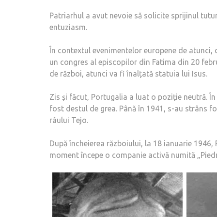
Patriarhul a avut nevoie să solicite sprijinul tut
entuziasm.
În contextul evenimentelor europene de atunci, c
un congres al episcopilor din Fatima din 20 febr
de război, atunci va fi înalțată statuia lui Isus.
Zis și făcut, Portugalia a luat o poziție neutră. 
fost destul de grea. Până în 1941, s-au strâns 
râului Tejo.
După încheierea războiului, la 18 ianuarie 1946, P
moment începe o companie activă numită „Piedr