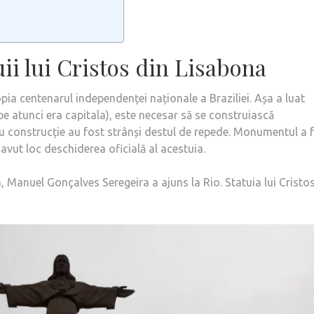
uii lui Cristos din Lisabona
ia centenarul independenței naționale a Braziliei. Așa a luat
 pe atunci era capitala), este necesar să se construiască
u construcție au fost strânși destul de repede. Monumentul a 
avut loc deschiderea oficială al acestuia.
, Manuel Gonçalves Seregeira a ajuns la Rio. Statuia lui Cristo