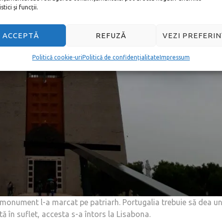
tici și funcții.
ACCEPTĂ
REFUZĂ
VEZI PREFERIN
Politică cookie-uri
Politică de confidențialitate
Impressum
e monument l-a marcat pe patriarh. Portugalia trebuie să dea u
ă în suflet, accesta s-a întors la Lisabona.