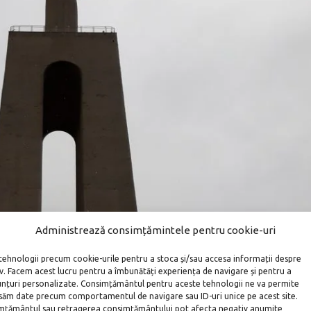
Administrează consimțămintele pentru cookie-uri
tehnologii precum cookie-urile pentru a stoca și/sau accesa informații despre
iv. Facem acest lucru pentru a îmbunătăți experiența de navigare și pentru a
unțuri personalizate. Consimțământul pentru aceste tehnologii ne va permite
săm date precum comportamentul de navigare sau ID-uri unice pe acest site.
țământul sau retragerea consimțământului pot afecta negativ anumite