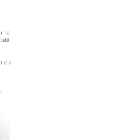
u. La
ctată
tuei a
t