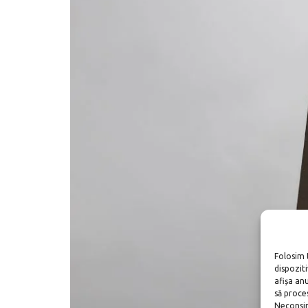
Folosim 
dispozit
afișa an
să proce
Neconsim