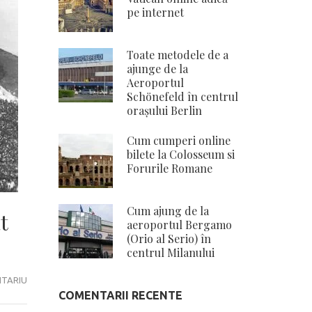
pe internet
Toate metodele de a
ajunge de la
Aeroportul
Schönefeld în centrul
orașului Berlin
Cum cumperi online
bilete la Colosseum si
Forurile Romane
Cum ajung de la
t
aeroportul Bergamo
(Orio al Serio) în
centrul Milanului
STATUIA
NTARIU
COMENTARII RECENTE
LUI