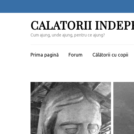
Sari
la
conținut
CALATORII INDE
(apasă
Enter)
Cum ajung, unde ajung, pentru ce ajung?
Prima pagină
Forum
Călătorii cu copii