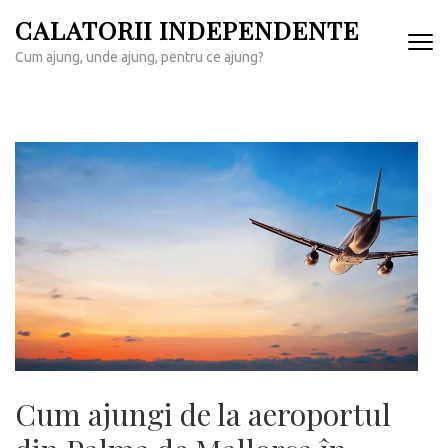
Sari
CALATORII INDEPENDENTE
la
Cum ajung, unde ajung, pentru ce ajung?
conținut
(apasă
Enter)
Cum ajungi de la aeroportul