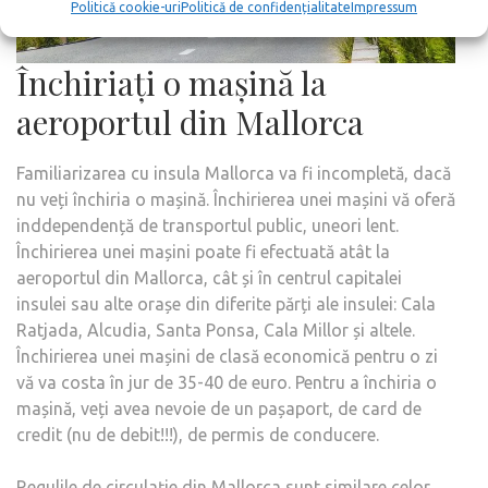
Politică cookie-uri
Politică de confidențialitate
Impressum
Închiriați o mașină la
aeroportul din Mallorca
Familiarizarea cu insula Mallorca va fi incompletă, dacă
nu veți închiria o mașină. Închirierea unei mașini vă oferă
inddependență de transportul public, uneori lent.
Închirierea unei mașini poate fi efectuată atât la
aeroportul din Mallorca, cât și în centrul capitalei
insulei sau alte orașe din diferite părți ale insulei: Cala
Ratjada, Alcudia, Santa Ponsa, Cala Millor și altele.
Închirierea unei mașini de clasă economică pentru o zi
vă va costa în jur de 35-40 de euro. Pentru a închiria o
mașină, veți avea nevoie de un pașaport, de card de
credit (nu de debit!!!), de permis de conducere.
Regulile de circulație din Mallorca sunt similare celor