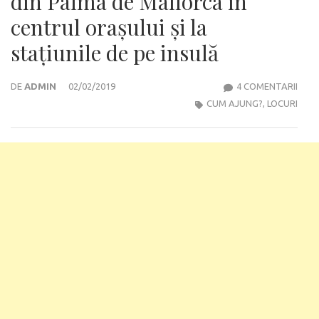
din Palma de Mallorca în
centrul orașului și la
stațiunile de pe insulă
LA
DE
ADMIN
02/02/2019
4 COMENTARII
CUM
CUM AJUNG?
,
LOCURI
AJUN
DE
LA
AER
DIN
PAL
DE
MAL
ÎN
CEN
ORAȘ
ȘI