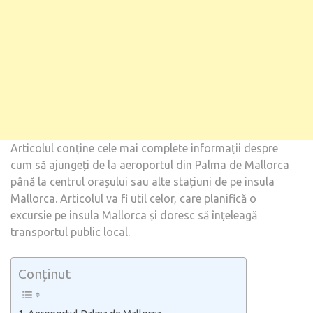
LA
STAȚ
DE
PE
INSU
Articolul conține cele mai complete informații despre
cum să ajungeți de la aeroportul din Palma de Mallorca
până la centrul orașului sau alte stațiuni de pe insula
Mallorca. Articolul va fi util celor, care planifică o
excursie pe insula Mallorca și doresc să înțeleagă
transportul public local.
Conținut