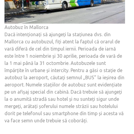
Autobuz în Mallorca
Dacă intenționați să ajungeți la stațiunea dvs. din
Mallorca cu autobuzul, fiți atent la faptul că orarul de
vară diferă de cel din timpul iernii. Perioada de iarnă
este între 1 noiembrie și 30 aprilie, perioada de vară de
la 1 mai până la 31 octombrie. Autobuzele sunt
împărțite în urbane și intercity. Pentru a găsi o stație de
autobuz la aeroport, căutați semnul „BUS” la ieșirea din
aeroport. Numele stațiilor de autobuz sunt evidențiate
pe un afișaj special din cabină. Dacă trebuie să ajungeți
la o anumită stradă sau hotel și nu sunteți sigur unde
mergeți, arătați șoferului numele străzii sau hotelului
dorit pe telefonul sau smartphone din timp și acesta vă
va face semn unde trebuie să coborâți.