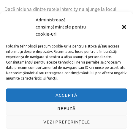
Dacă niciuna dintre rutele intercity nu ajunge la locul
dvs de odihnă, atunci mai întâi trebuie să ajungeți de la
Administrează
aeroport la gara principală din Palma (sp. Estació
consimțămintele pentru
Intermodal) și să luați de acolo autobuzul sau trenul
cookie-uri
spre stațiunea dvs. Gara principală de autobuze este
situată pe Plaza de Spania, unde oprește autobuzul
Folosim tehnologii precum cookie-urile pentru a stoca și/sau accesa
numărul 1 de la aeroport. Orarul de plecare a
informații despre dispozitiv. Facem acest lucru pentru a îmbunătăți
experiența de navigare și pentru a afișa anunțuri personalizate.
autobuzelor și a trenurilor de la gară poate fi văzută pe
Consimțământul pentru aceste tehnologii ne va permite să procesăm
site-ul
tib.org
. Gara este deschisă între orele 05:30 și
date precum comportamentul de navigare sau ID-uri unice pe acest site.
23:30.
Neconsimțământul sau retragerea consimțământului pot afecta negativ
anumite caracteristici și funcții.
ACCEPTĂ
REFUZĂ
VEZI PREFERINȚELE