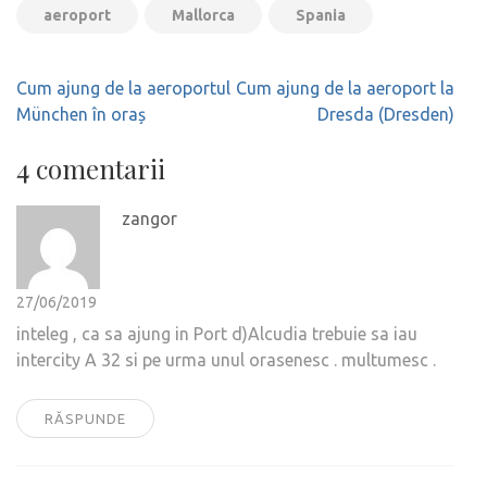
aeroport
Mallorca
Spania
Navigare
Cum ajung de la aeroportul
Cum ajung de la aeroport la
în
München în oraș
Dresda (Dresden)
articole
4 comentarii
zangor
27/06/2019
inteleg , ca sa ajung in Port d)Alcudia trebuie sa iau
intercity A 32 si pe urma unul orasenesc . multumesc .
RĂSPUNDE