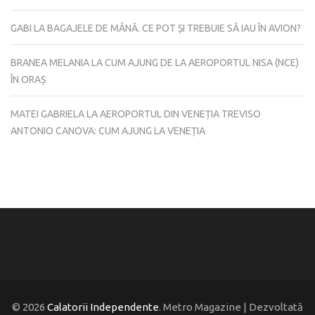
GABI
LA
BAGAJELE DE MÂNĂ. CE POT ȘI TREBUIE SĂ IAU ÎN AVION?
BRANEA MELANIA
LA
CUM AJUNG DE LA AEROPORTUL NISA (NCE)
ÎN ORAȘ
MATEI GABRIELA
LA
AEROPORTUL DIN VENEȚIA TREVISO
ANTONIO CANOVA: CUM AJUNG LA VENEȚIA
© 2026
Calatorii Independente
. Metro Magazine | Dezvoltată