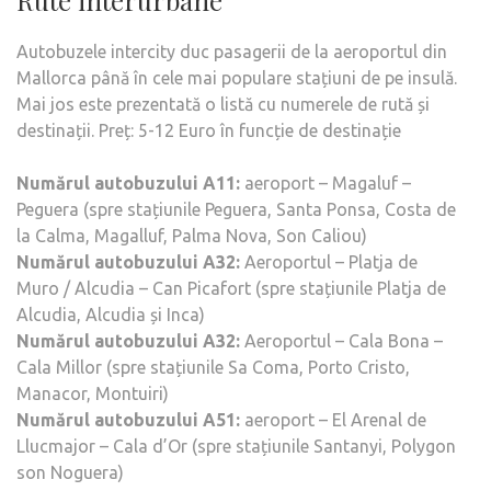
Rute interurbane
Autobuzele intercity duc pasagerii de la aeroportul din
Mallorca până în cele mai populare stațiuni de pe insulă.
Mai jos este prezentată o listă cu numerele de rută și
destinații. Preț: 5-12 Euro în funcție de destinație
Numărul autobuzului A11:
aeroport – Magaluf –
Peguera (spre stațiunile Peguera, Santa Ponsa, Costa de
la Calma, Magalluf, Palma Nova, Son Caliou)
Numărul autobuzului A32:
Aeroportul – Platja de
Muro / Alcudia – Can Picafort (spre stațiunile Platja de
Alcudia, Alcudia și Inca)
Numărul autobuzului A32:
Aeroportul – Cala Bona –
Cala Millor (spre stațiunile Sa Coma, Porto Cristo,
Manacor, Montuiri)
Numărul autobuzului A51:
aeroport – El Arenal de
Llucmajor – Cala d’Or (spre stațiunile Santanyi, Polygon
son Noguera)