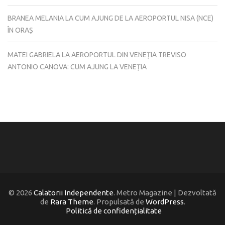
BRANEA MELANIA
LA
CUM AJUNG DE LA AEROPORTUL NISA (NCE)
ÎN ORAȘ
MATEI GABRIELA
LA
AEROPORTUL DIN VENEȚIA TREVISO
ANTONIO CANOVA: CUM AJUNG LA VENEȚIA
© 2026
Calatorii Independente
. Metro Magazine | Dezvoltată
de
Rara Theme
. Propulsată de
WordPress
.
Politică de confidențialitate