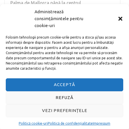
Palma de Mallorca până la centrul …
Administrează
MAI DEPARTE
consimțămintele pentru
cookie-uri
Folosim tehnologii precum cookie-urile pentru a stoca și/sau accesa
ARTICOLE POPULARE
informații despre dispozitiv. Facem acest lucru pentru a îmbunătăți
experiența de navigare și pentru a afișa anunțuri personalizate.
Noul aeroport din Istanbul – cum ajung în
Consimțământul pentru aceste tehnologii ne va permite să procesăm
centru
date precum comportamentul de navigare sau ID-uri unice pe acest site.
Neconsimțământul sau retragerea consimțământului pot afecta negativ
anumite caracteristici și funcții.
Cum cumperi bilete la Vatican online adică
pe internet
ACCEPTĂ
REFUZĂ
Toate metodele de a ajunge de la
VEZI PREFERINȚELE
Aeroportul Schönefeld în centrul orașului
Berlin
Politică cookie-uri
Politică de confidențialitate
Impressum