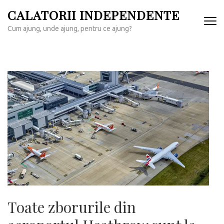
Sari
CALATORII INDEPENDENTE
la
Cum ajung, unde ajung, pentru ce ajung?
conținut
(apasă
Enter)
Toate zborurile din