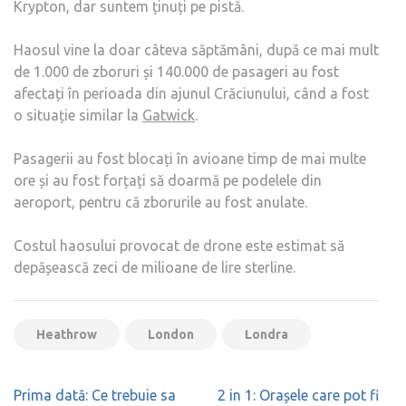
Krypton, dar suntem ținuți pe pistă.
Haosul vine la doar câteva săptămâni, după ce mai mult
de 1.000 de zboruri și 140.000 de pasageri au fost
afectați în perioada din ajunul Crăciunului, când a fost
o situație similar la
Gatwick
.
Pasagerii au fost blocați în avioane timp de mai multe
ore și au fost forțați să doarmă pe podelele din
aeroport, pentru că zborurile au fost anulate.
Costul haosului provocat de drone este estimat să
depășească zeci de milioane de lire sterline.
Heathrow
London
Londra
Navigare
Prima dată: Ce trebuie sa
2 in 1: Orașele care pot fi