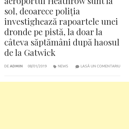
aeroportul Heathrow sunt la
sol, deoarece poliția
investighează rapoartele unei
dronde pe pistă, la doar la
câteva săptămâni după haosul
de la Gatwick
TOA
DE
ADMIN
08/01/2019
NEWS
LASĂ UN COMENTARIU
ZBOR
DIN
AER
HEA
SUN
LA
SOL,
DEO
POLI