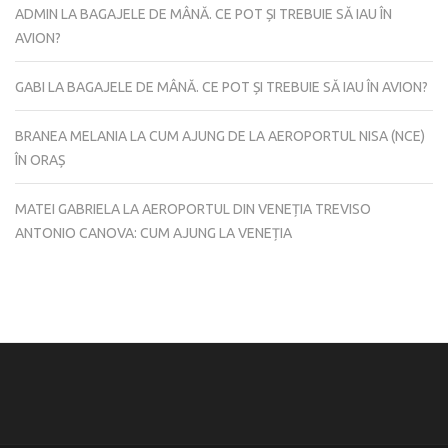
ADMIN
LA
BAGAJELE DE MÂNĂ. CE POT ȘI TREBUIE SĂ IAU ÎN
AVION?
GABI
LA
BAGAJELE DE MÂNĂ. CE POT ȘI TREBUIE SĂ IAU ÎN AVION?
BRANEA MELANIA
LA
CUM AJUNG DE LA AEROPORTUL NISA (NCE)
ÎN ORAȘ
MATEI GABRIELA
LA
AEROPORTUL DIN VENEȚIA TREVISO
ANTONIO CANOVA: CUM AJUNG LA VENEȚIA