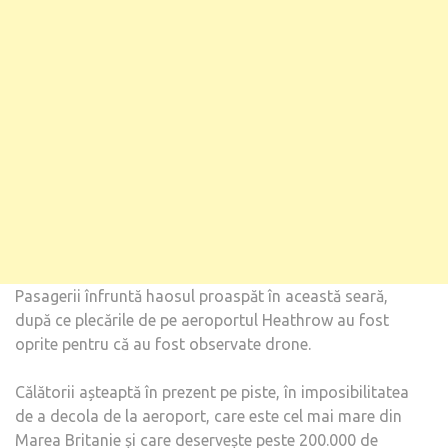
INVE
RAP
UNEI
DRO
PE
PIST
LA
DOA
LA
CÂT
SĂP
DUP
Pasagerii înfruntă haosul proaspăt în această seară,
HAO
după ce plecările de pe aeroportul Heathrow au fost
DE
oprite pentru că au fost observate drone.
LA
GAT
Călătorii așteaptă în prezent pe piste, în imposibilitatea
de a decola de la aeroport, care este cel mai mare din
Marea Britanie și care deservește peste 200.000 de