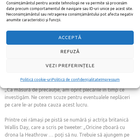
Consimțământul pentru aceste tehnologii ne va permite să procesăm
date precum comportamentul de navigare sau ID-uri unice pe acest site.
Neconsimțământul sau retragerea consimțământului pot afecta negativ
anumite caracteristici și funcții.
ACCEPTĂ
REFUZĂ
Ei au spus: „Răspundem la o vizionare a dronului de pe
Heathrow și lucrăm îndeaproape cu poliția
VEZI PREFERINȚELE
metropolitană pentru a preveni orice amenințare la
adresa siguranței operaționale.
Politică cookie-uri
Politică de confidențialitate
Impressum
„Ca măsură de precauție, am oprit plecările în timp ce
investigăm. Ne cerem scuze pentru eventualele neplăceri
pe care le-ar putea cauza acest lucru.
Printre cei rămași pe pistă se numără și actrița britanică
Wallis Day, care a scris pe tweeter: „Oricine zboară cu
drona la Heathrow … poți să nu. Trebuie să ajungem pe