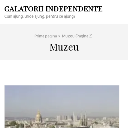
Sari
CALATORII INDEPENDENTE
la
Cum ajung, unde ajung, pentru ce ajung?
conținut
(apasă
Enter)
Prima pagina
>
Muzeu
(Pagina 2)
Muzeu