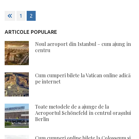
Paginație
1
2
articole
ARTICOLE POPULARE
Noul aeroport din Istanbul – cum ajung în
centru
Cum cumperi bilete la Vatican online adică
pe internet
Toate metodele de a ajunge de la
Aeroportul Schönefeld în centrul orașului
Berlin
Cum cumperi online bilete la Colosseum si