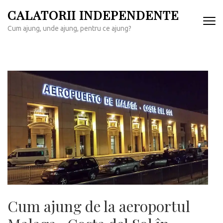
Sari
CALATORII INDEPENDENTE
la
Cum ajung, unde ajung, pentru ce ajung?
conținut
(apasă
Enter)
Cum ajung de la aeroportul