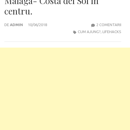
Malaga- Costa del Sol în
centru.
LA
DE
ADMIN
10/06/2018
2 COMENTARII
CUM
CUM AJUNG?
,
LIFEHACKS
AJU
DE
LA
AER
MAL
COS
DEL
SOL
ÎN
CENT