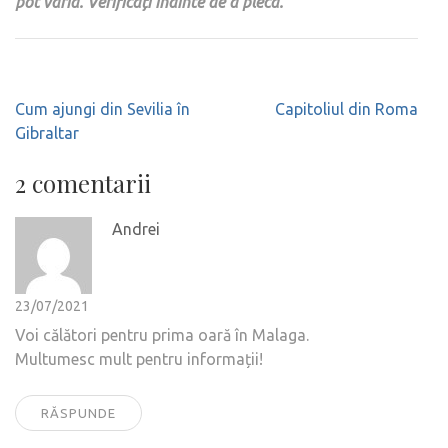
pot varia. Verificați înainte de a pleca.
Navigare
Cum ajungi din Sevilia în
Capitoliul din Roma
în
Gibraltar
articole
2 comentarii
Andrei
23/07/2021
Voi călători pentru prima oară în Malaga.
Multumesc mult pentru informații!
RĂSPUNDE