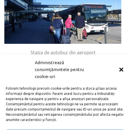
Stația de autobuz din aeroport
Administrează
Autobuzul trece prin gară, spre piața Generalul Torrijos
consimțămintele pentru
(Plaza del General Torrijos), care este aproape de port,
cookie-uri
orașul vechi și plaja Malagueta.
Folosim tehnologii precum cookie-urile pentru a stoca și/sau accesa
informații despre dispozitiv. Facem acest lucru pentru a îmbunătăți
experiența de navigare și pentru a afișa anunțuri personalizate.
Consimțământul pentru aceste tehnologii ne va permite să procesăm
date precum comportamentul de navigare sau ID-uri unice pe acest site.
Neconsimțământul sau retragerea consimțământului pot afecta negativ
anumite caracteristici și funcții.