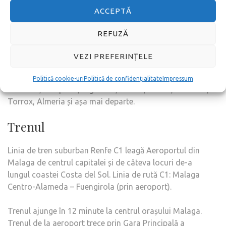
ACCEPTĂ
REFUZĂ
VEZI PREFERINȚELE
Pe lângă centrul orașului Malaga, puteți ajunge direct la
Politică cookie-uri
Politică de confidențialitate
Impressum
Marbella, Estepona, Algeciras, Ronda, Sevilla, Granada,
Torrox, Almeria și așa mai departe.
Trenul
Linia de tren suburban Renfe C1 leagă Aeroportul din
Malaga de centrul capitalei și de câteva locuri de-a
lungul coastei Costa del Sol. Linia de rută C1: Malaga
Centro-Alameda – Fuengirola (prin aeroport).
Trenul ajunge în 12 minute la centrul orașului Malaga.
Trenul de la aeroport trece prin Gara Principală a