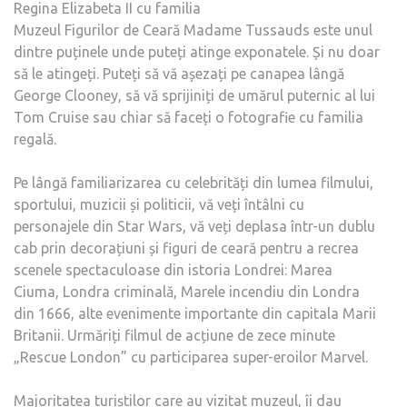
Regina Elizabeta II cu familia
Muzeul Figurilor de Ceară Madame Tussauds este unul
dintre puținele unde puteți atinge exponatele. Și nu doar
să le atingeți. Puteți să vă așezați pe canapea lângă
George Clooney, să vă sprijiniți de umărul puternic al lui
Tom Cruise sau chiar să faceți o fotografie cu familia
regală.
Pe lângă familiarizarea cu celebrități din lumea filmului,
sportului, muzicii și politicii, vă veți întâlni cu
personajele din Star Wars, vă veți deplasa într-un dublu
cab prin decorațiuni și figuri de ceară pentru a recrea
scenele spectaculoase din istoria Londrei: Marea
Ciuma, Londra criminală, Marele incendiu din Londra
din 1666, alte evenimente importante din capitala Marii
Britanii. Urmăriți filmul de acțiune de zece minute
„Rescue London” cu participarea super-eroilor Marvel.
Majoritatea turiștilor care au vizitat muzeul, îi dau