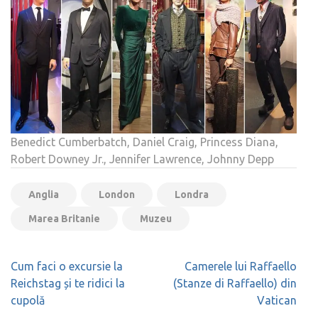
Benedict Cumberbatch, Daniel Craig, Princess Diana,
Robert Downey Jr., Jennifer Lawrence, Johnny Depp
Anglia
London
Londra
Marea Britanie
Muzeu
Navigare
Cum faci o excursie la
Camerele lui Raffaello
în
Reichstag și te ridici la
(Stanze di Raffaello) din
articole
cupolă
Vatican