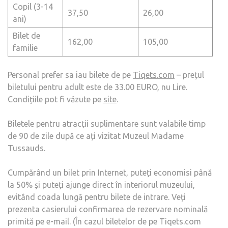
Copil (3-14
37,50
26,00
ani)
Bilet de
162,00
105,00
familie
Personal prefer sa iau bilete de pe
Tiqets.com
– prețul
biletului pentru adult este de 33.00 EURO, nu Lire.
Condițiile pot fi văzute pe
site
.
Biletele pentru atracții suplimentare sunt valabile timp
de 90 de zile după ce ați vizitat Muzeul Madame
Tussauds.
Cumpărând un bilet prin Internet, puteți economisi până
la 50% și puteți ajunge direct în interiorul muzeului,
evitând coada lungă pentru bilete de intrare. Veți
prezenta casierului confirmarea de rezervare nominală
primită pe e-mail. (În cazul biletelor de pe Tiqets.com