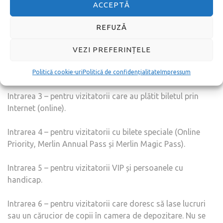
ACCEPTĂ
Intrarea 1 – pentru vizitatorii care cumpără un bilet la
casele muzeului, inclusiv cu cupon promoțional (cupon
REFUZĂ
de reducere).
VEZI PREFERINȚELE
Intrare 2 – pentru vizitatorii cu bilete achiziționate de la
reprezentanții de vânzări (distribuitori).
Politică cookie-uri
Politică de confidențialitate
Impressum
Intrarea 3 – pentru vizitatorii care au plătit biletul prin
Internet (online).
Intrarea 4 – pentru vizitatorii cu bilete speciale (Online
Priority, Merlin Annual Pass și Merlin Magic Pass).
Intrarea 5 – pentru vizitatorii VIP și persoanele cu
handicap.
Intrarea 6 – pentru vizitatorii care doresc să lase lucruri
sau un cărucior de copii în camera de depozitare. Nu se