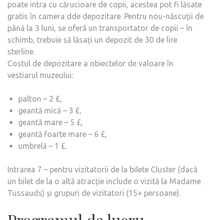
poate intra cu cărucioare de copii, acestea pot fi lăsate
gratis în camera dde depozitare. Pentru nou-născuții de
până la 3 luni, se oferă un transportator de copii – în
schimb, trebuie să lăsați un depozit de 30 de lire
sterline.
Costul de depozitare a obiectelor de valoare în
vestiarul muzeului:
palton – 2 £,
geantă mică – 3 £,
geantă mare – 5 £,
geantă foarte mare – 6 £,
umbrelă – 1 £.
Intrarea 7 – pentru vizitatorii de la bilete Cluster (dacă
un bilet de la o altă atracție include o vizită la Madame
Tussauds) și grupuri de vizitatori (15+ persoane).
Programul de lucru