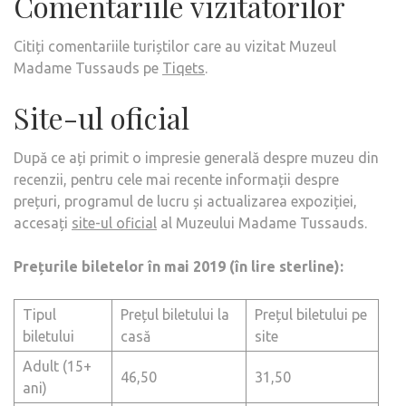
Comentariile vizitatorilor
Citiți comentariile turiștilor care au vizitat Muzeul
Madame Tussauds pe
Tiqets
.
Site-ul oficial
După ce ați primit o impresie generală despre muzeu din
recenzii, pentru cele mai recente informații despre
prețuri, programul de lucru și actualizarea expoziției,
accesați
site-ul oficial
al Muzeului Madame Tussauds.
Prețurile biletelor în mai 2019 (în lire sterline):
Tipul
Prețul biletului la
Prețul biletului pe
biletului
casă
site
Adult (15+
46,50
31,50
ani)