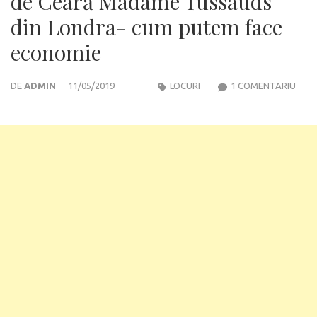
de Ceară Madame Tussauds
din Londra- cum putem face
economie
LA
DE
ADMIN
11/05/2019
LOCURI
1 COMENTARIU
BILE
LA
MUZ
FIGU
DE
CEA
MAD
TUS
DIN
LON
CUM
PUT
FACE