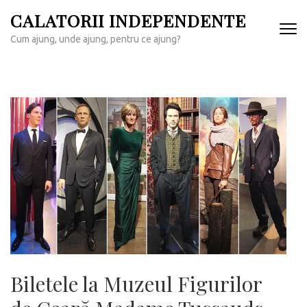
Sari
CALATORII INDEPENDENTE
la
Cum ajung, unde ajung, pentru ce ajung?
conținut
(apasă
Enter)
Biletele la Muzeul Figurilor