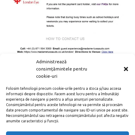
Administrează
Confirmarea de pe mail, ce trebuie printată
consimțămintele pentru
Pe lângă confirmarea rezervării, vi se va cere să
cookie-uri
prezentați un act de identitate și cardul bancar cu care
ați plătit pentru bilet.
Folosim tehnologii precum cookie-urile pentru a stoca și/sau accesa
informații despre dispozitiv. Facem acest lucru pentru a îmbunătăți
Intrarea în muzeu
experiența de navigare și pentru a afișa anunțuri personalizate.
Consimțământul pentru aceste tehnologii ne va permite să procesăm
date precum comportamentul de navigare sau ID-uri unice pe acest site.
Există mai multe intrări numerotate, fiecare dintre
Neconsimțământul sau retragerea consimțământului pot afecta negativ
acestea fiind destinate unei categorii specifice de
anumite caracteristici și funcții.
vizitatori: