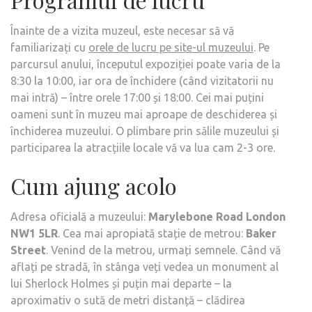
Înainte de a vizita muzeul, este necesar să vă
familiarizați cu
orele de lucru pe site-ul muzeului
. Pe
parcursul anului, începutul expoziției poate varia de la
8:30 la 10:00, iar ora de închidere (când vizitatorii nu
mai intră) – între orele 17:00 și 18:00. Cei mai puțini
oameni sunt în muzeu mai aproape de deschiderea și
închiderea muzeului. O plimbare prin sălile muzeului și
participarea la atracțiile locale vă va lua cam 2-3 ore.
Cum ajung acolo
Adresa oficială a muzeului:
Marylebone Road London
NW1 5LR
. Cea mai apropiată stație de metrou:
Baker
Street
. Venind de la metrou, urmați semnele. Când vă
aflați pe stradă, în stânga veți vedea un monument al
lui Sherlock Holmes și puțin mai departe – la
aproximativ o sută de metri distanță – clădirea