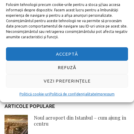
Folosim tehnologii precum cookie-urile pentru a stoca și/sau accesa
informații despre dispozitiv. Facem acest lucru pentru a îmbunătăți
experiența de navigare și pentru a afișa anunțuri personalizate.
Consimțământul pentru aceste tehnologii ne va permite să procesăm
date precum comportamentul de navigare sau ID-uri unice pe acest site.
Neconsimțământul sau retragerea consimțământului pot afecta negativ
anumite caracteristici și funcții.
17/05/2019
Cum ajungi la mare din Roma?
ACCEPTĂ
Cea mai apropiată și ușoară metodă de a ajunge
REFUZĂ
din Roma pe plajă
VEZI PREFERINȚELE
MAI DEPARTE
Politică cookie-uri
Politică de confidențialitate
Impressum
ARTICOLE POPULARE
Noul aeroport din Istanbul – cum ajung în
centru