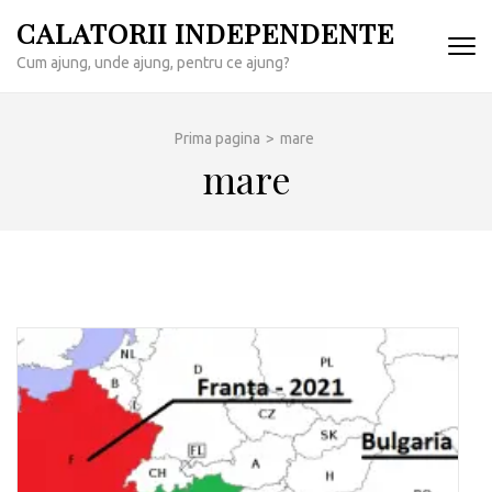
Sari
CALATORII INDEPENDENTE
la
Cum ajung, unde ajung, pentru ce ajung?
conținut
(apasă
Enter)
Prima pagina
>
mare
mare