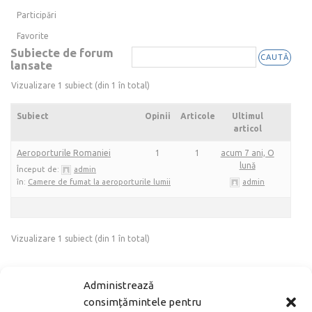
Participări
Favorite
Subiecte de forum
lansate
Vizualizare 1 subiect (din 1 în total)
Subiect
Opinii
Articole
Ultimul
articol
Aeroporturile Romaniei
1
1
acum 7 ani, O
lună
Început de:
admin
în:
Camere de fumat la aeroporturile lumii
admin
Vizualizare 1 subiect (din 1 în total)
Administrează
ARTICOLE POPULARE
consimțămintele pentru