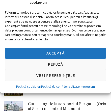
cookie-uri
Noul aeroport din Istanbul – cum ajung în
centru
Folosim tehnologii precum cookie-urile pentru a stoca și/sau accesa
informații despre dispozitiv. Facem acest lucru pentru a îmbunătăți
experiența de navigare și pentru a afișa anunțuri personalizate.
Consimțământul pentru aceste tehnologii ne va permite să procesăm
Cum cumperi bilete la Vatican online adică
date precum comportamentul de navigare sau ID-uri unice pe acest site.
pe internet
Neconsimțământul sau retragerea consimțământului pot afecta negativ
anumite caracteristici și funcții.
Toate metodele de a ajunge de la
ACCEPTĂ
Aeroportul Schönefeld în centrul orașului
Berlin
REFUZĂ
VEZI PREFERINȚELE
Cum cumperi online bilete la Colosseum si
Forurile Romane
Politică cookie-uri
Politică de confidențialitate
Impressum
Cum ajung de la aeroportul Bergamo (Orio
al Serio) în centrul Milanului