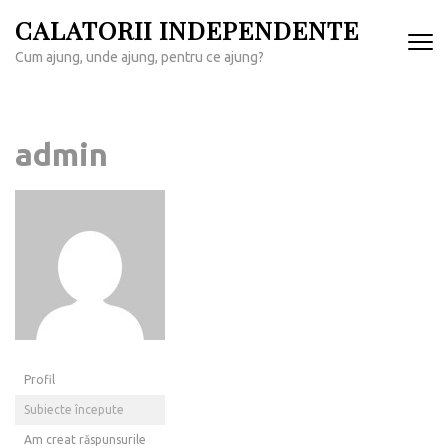
Sari
CALATORII INDEPENDENTE
la
Cum ajung, unde ajung, pentru ce ajung?
conținut
(apasă
Enter)
admin
Profil
Subiecte începute
Am creat răspunsurile