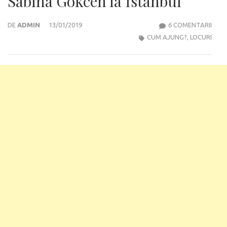
Sabiha Gokcen la Istanbul
LA
DE
ADMIN
13/01/2019
6 COMENTARII
CUM
CUM AJUNG?
,
LOCURI
AJU
DE
LA
AER
SABI
GOK
LA
ISTA