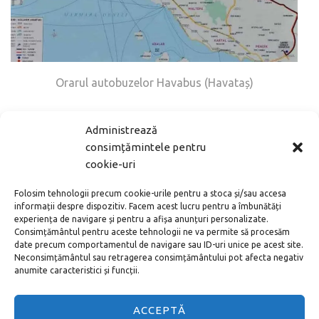
Orarul autobuzelor Havabus (Havataș)
Centrul orașului Istanbul este accesibil cu autobuzul
Administrează
expres Havabus (fosta Havataș). Aceste autobuze albe
consimțămintele pentru
așteaptă pasageri la ieșirea din zona sosirilor.
cookie-uri
Autobuzul circulă pe trasee Sabiha Gökçen havalimanı
Airport – Piața Taksim și Aeroportul Sabiha Gokchen –
Folosim tehnologii precum cookie-urile pentru a stoca și/sau accesa
Districtul Kadıköy.
informații despre dispozitiv. Facem acest lucru pentru a îmbunătăți
experiența de navigare și pentru a afișa anunțuri personalizate.
Consimțământul pentru aceste tehnologii ne va permite să procesăm
date precum comportamentul de navigare sau ID-uri unice pe acest site.
Neconsimțământul sau retragerea consimțământului pot afecta negativ
anumite caracteristici și funcții.
Timpul de călătorie până la Piața Taksim este de
aproximativ 1,5 ore, în funcție de intensitatea traficului
urban. Autobuzul merge la fiecare 30 de minute, între
ACCEPTĂ