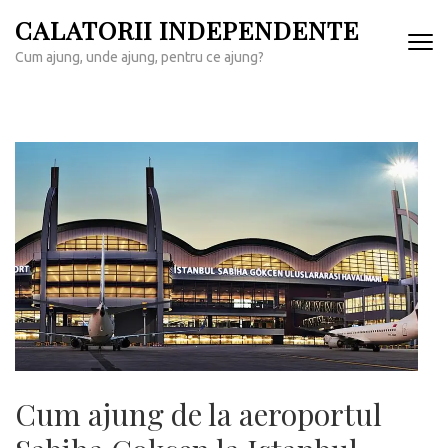
Sari
CALATORII INDEPENDENTE
la
Cum ajung, unde ajung, pentru ce ajung?
conținut
(apasă
Enter)
Cum ajung de la aeroportul