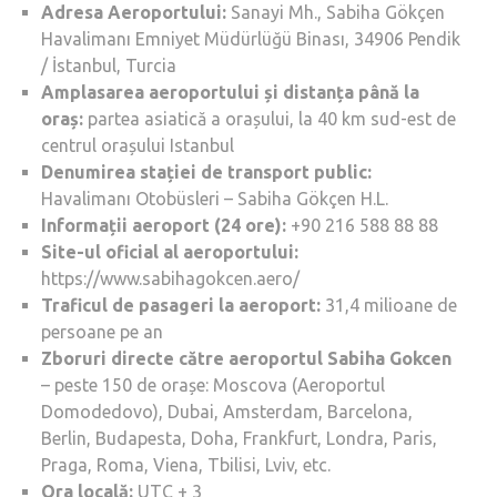
Adresa Aeroportului:
Sanayi Mh., Sabiha Gökçen
Havalimanı Emniyet Müdürlüğü Binası, 34906 Pendik
/ İstanbul, Turcia
Amplasarea aeroportului și distanța până la
oraș:
partea asiatică a orașului, la 40 km sud-est de
centrul orașului Istanbul
Denumirea stației de transport public:
Havalimanı Otobüsleri – Sabiha Gökçen H.L.
Informații aeroport (24 ore):
+90 216 588 88 88
Site-ul oficial al aeroportului:
https://www.sabihagokcen.aero/
Traficul de pasageri la aeroport:
31,4 milioane de
persoane pe an
Zboruri directe către aeroportul Sabiha Gokcen
– peste 150 de orașe: Moscova (Aeroportul
Domodedovo), Dubai, Amsterdam, Barcelona,
Berlin, Budapesta, Doha, Frankfurt, Londra, Paris,
Praga, Roma, Viena, Tbilisi, Lviv, etc.
Ora locală:
UTC + 3