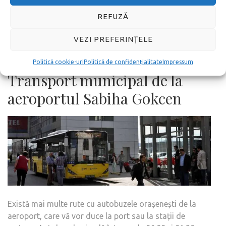
orele 04:00 și 01:00.
REFUZĂ
Tariful spre Piata Taksim este de 15 lire turce (3,8 USD)
intr-o direcție, la Kadikoy – 10 lire turcești (2,5 USD)
VEZI PREFERINȚELE
într-o directie. Biletul pentru autobuzul expres trebuie
cumpărat direct de la șofer.
Politică cookie-uri
Politică de confidențialitate
Impressum
Transport municipal de la
aeroportul Sabiha Gokcen
Există mai multe rute cu autobuzele orașenești de la
aeroport, care vă vor duce la port sau la stații de