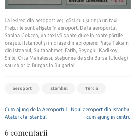
La ieșirea din aeroport veți găsi cu ușurință un taxi.
Prețurile sunt afișate în aeroport. De la aeroportul
Sabiha Gokcen, un taxi vă poate duce în toate părțile
orașului Istanbul și în orașe din apropiere: Piața Taksim
din Istanbul, Sultanahmet, Fatih, Beyoglu, Kadikoy,
Shile, Orta Mahalessi, stațiunea de schi Bursa (Uludag)
sau chiar la Burgas în Bulgaria!
aeroport
Istambul
Turcia
Navigare
Cum ajung de la Aeroportul
Noul aeroport din Istanbul
în
Ataturk la Istanbul
– cum ajung în centru
articole
6 comentarii