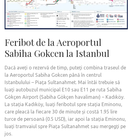
Feribot de la Aeroportul
Sabiha Gokcen la Istanbul
Dacă aveți o rezervă de timp, puteți combina traseul de
la Aeroportul Sabiha Gokcen până în centrul
Istanbulului – Piața Sultanahmet. Mai întâi trebuie să
luați autobuzul municipal E10 sau E11 pe ruta Sabiha
Gökçen Airport (Sabiha Gökçen havalimanı) – Kadıköy.
La stația Kadıköy, luați feribotul spre stația Eminonu,
care pleacă la fiecare 30 de minute și costă 1.95 lire
turce de persoană (0.5 USD), iar apoi la stația Eminonu,
luați tramvaiul spre Piața Sultanahmet sau mergegți pe
jos.