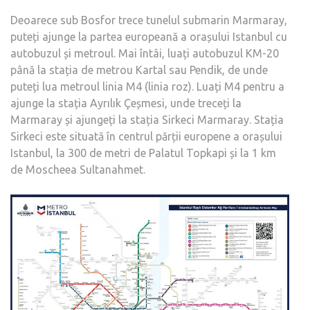
Deoarece sub Bosfor trece tunelul submarin Marmaray,
puteți ajunge la partea europeană a orașului Istanbul cu
autobuzul și metroul. Mai întâi, luați autobuzul KM-20
până la stația de metrou Kartal sau Pendik, de unde
puteți lua metroul linia M4 (linia roz). Luați M4 pentru a
ajunge la stația Ayrılık Çeșmesi, unde treceți la
Marmaray și ajungeți la stația Sirkeci Marmaray. Stația
Sirkeci este situată în centrul părții europene a orașului
Istanbul, la 300 de metri de Palatul Topkapi și la 1 km
de Moscheea Sultanahmet.