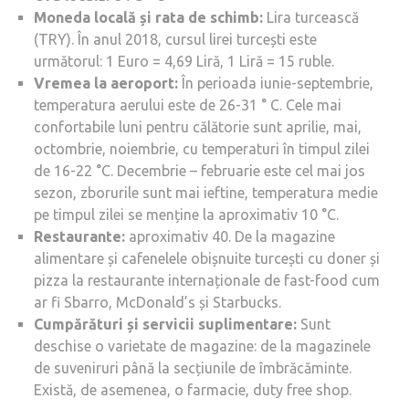
Moneda locală și rata de schimb:
Lira turcească
(TRY). În anul 2018, cursul lirei turcești este
următorul: 1 Euro = 4,69 Liră, 1 Liră = 15 ruble.
Vremea la aeroport:
În perioada iunie-septembrie,
temperatura aerului este de 26-31 ° С. Cele mai
confortabile luni pentru călătorie sunt aprilie, mai,
octombrie, noiembrie, cu temperaturi în timpul zilei
de 16-22 °C. Decembrie – februarie este cel mai jos
sezon, zborurile sunt mai ieftine, temperatura medie
pe timpul zilei se menține la aproximativ 10 °C.
Restaurante:
aproximativ 40. De la magazine
alimentare și cafenelele obișnuite turcești cu doner și
pizza la restaurante internaționale de fast-food cum
ar fi Sbarro, McDonald’s și Starbucks.
Cumpărături și servicii suplimentare:
Sunt
deschise o varietate de magazine: de la magazinele
de suveniruri până la secțiunile de îmbrăcăminte.
Există, de asemenea, o farmacie, duty free shop.