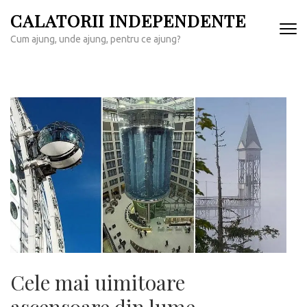
Sari
CALATORII INDEPENDENTE
la
Cum ajung, unde ajung, pentru ce ajung?
conținut
(apasă
Enter)
Cele mai uimitoare
ascensoare din lume