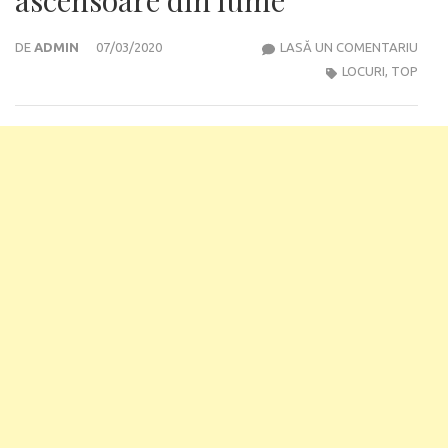
CELE
DE
ADMIN
07/03/2020
LASĂ UN COMENTARIU
MAI
LOCURI
,
TOP
UIMI
ASC
DIN
LUM