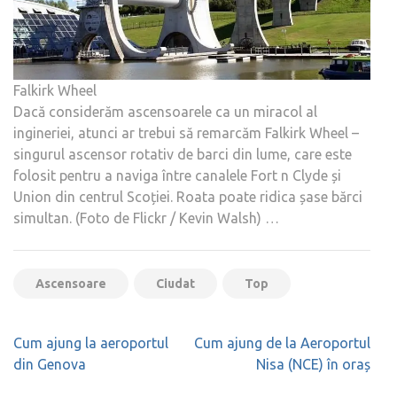
Falkirk Wheel
Dacă considerăm ascensoarele ca un miracol al
ingineriei, atunci ar trebui să remarcăm Falkirk Wheel –
singurul ascensor rotativ de barci din lume, care este
folosit pentru a naviga între canalele Fort n Clyde și
Union din centrul Scoției. Roata poate ridica șase bărci
simultan. (Foto de Flickr / Kevin Walsh) …
Ascensoare
Ciudat
Top
Navigare
Cum ajung la aeroportul
Cum ajung de la Aeroportul
în
din Genova
Nisa (NCE) în oraș
articole