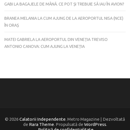
GABI
LA
BAGAJELE DE MÂNĂ. CE POT ȘI TREBUIE SĂ IAU ÎN AVION?
BRANEA MELANIA
LA
CUM AJUNG DE LA AEROPORTUL NISA (NCE)
ÎN ORAȘ
MATEI GABRIELA
LA
AEROPORTUL DIN VENEȚIA TREVISO
ANTONIO CANOVA: CUM AJUNG LA VENEȚIA
© 2026
Calatorii Independente
. Metro Magazine | Dezvoltată
de
Rara Theme
. Propulsată de
WordPress
.
Politică de confidențialitate