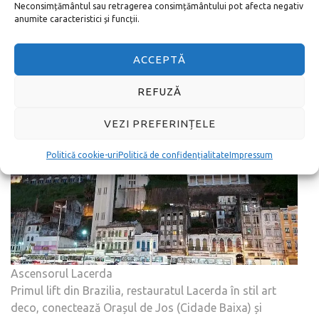
Neconsimțământul sau retragerea consimțământului pot afecta negativ
anumite caracteristici și funcții.
Ascensorul Lacerda,
Salvador, Brazilia
ACCEPTĂ
REFUZĂ
VEZI PREFERINȚELE
Politică cookie-uri
Politică de confidențialitate
Impressum
Ascensorul Lacerda
Primul lift din Brazilia, restauratul Lacerda în stil art
deco, conectează Orașul de Jos (Cidade Baixa) și