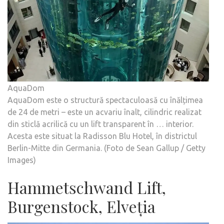
AquaDom
AquaDom este o structură spectaculoasă cu înălțimea
de 24 de metri – este un acvariu înalt, cilindric realizat
din sticlă acrilică cu un lift transparent în … interior.
Acesta este situat la Radisson Blu Hotel, în districtul
Berlin-Mitte din Germania. (Foto de Sean Gallup / Getty
Images)
Hammetschwand Lift,
Burgenstock, Elveția