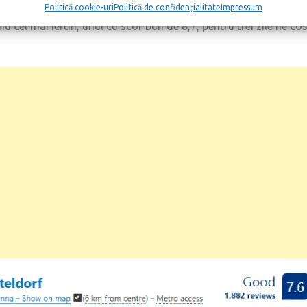
Politică cookie-uri
Politică de confidențialitate
Impressum
 cel mai ieftin, unul cu scor bun de 8,7, pentru trei zile ne co