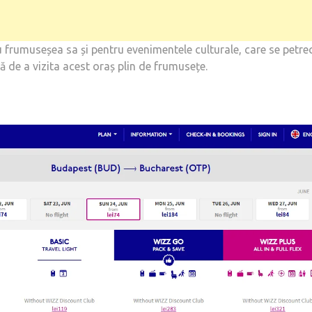
frumuseșea sa și pentru evenimentele culturale, care se petrec 
ă de a vizita acest oraș plin de frumusețe.