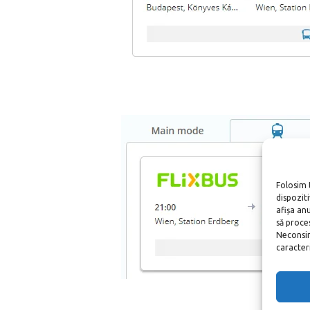
Folosim 
dispozit
afișa an
să proce
Neconsim
caracteris