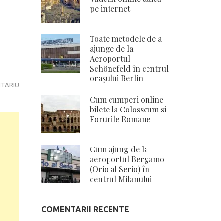
pe internet
Toate metodele de a
ajunge de la
Aeroportul
Schönefeld în centrul
orașului Berlin
4
NTARIU
ZILE
Cum cumperi online
bilete la Colosseum si
ÎN
Forurile Romane
VIENA
CU
TOT
Cum ajung de la
CU
aeroportul Bergamo
TRANSPORT
(Orio al Serio) în
centrul Milanului
LA
98
DE
COMENTARII RECENTE
EURO