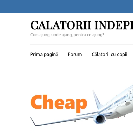
Sari
la
conținut
CALATORII INDE
(apasă
Enter)
Cum ajung, unde ajung, pentru ce ajung?
Prima pagină
Forum
Călătorii cu copii