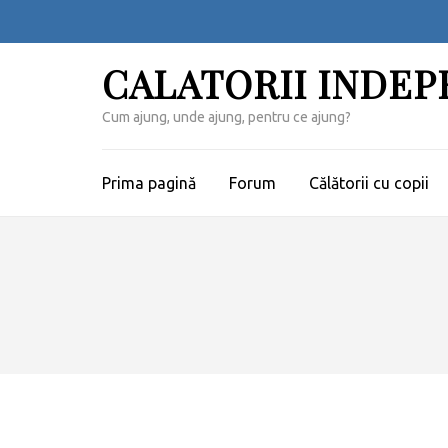
Sari
la
conținut
CALATORII INDE
(apasă
Enter)
Cum ajung, unde ajung, pentru ce ajung?
Prima pagină
Forum
Călătorii cu copii