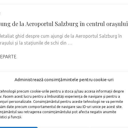
2
ung de la Aeroportul Salzburg în centrul orașului
detaliat ghid despre cum ajungi de la Aeroportul Salzburg în
rașului și la stațiunile de schi din …
EPARTE
Administrează consimțămintele pentru cookie-uri
tehnologii precum cookie-urile pentru a stoca și/sau accesa informații despre
iv. Facem acest lucru pentru a îmbunătăți experiența de navigare și pentru a
unțuri personalizate. Consimțământul pentru aceste tehnologii ne va permite
săm date precum comportamentul de navigare sau ID-uri unice pe acest site.
țământul sau retragerea consimțământului pot afecta negativ anumite
tici și funcții.