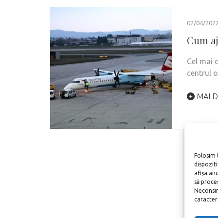
02/04/202
Cum aj
Cel mai 
centrul o
MAI D
Folosim 
dispozit
afișa an
să proce
Neconsim
caracteris