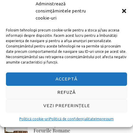
MAI DEPARTE
Administrează
consimțămintele pentru
cookie-uri
ARTICOLE POPULARE
Folosim tehnologii precum cookie-urile pentru a stoca și/sau accesa
Noul aeroport din Istanbul – cum ajung în
informații despre dispozitiv. Facem acest lucru pentru a îmbunătăți
centru
experiența de navigare și pentru a afișa anunțuri personalizate.
Consimțământul pentru aceste tehnologii ne va permite să procesăm
date precum comportamentul de navigare sau ID-uri unice pe acest site.
Neconsimțământul sau retragerea consimțământului pot afecta negativ
anumite caracteristici și funcții.
Cum cumperi bilete la Vatican online adică
pe internet
ACCEPTĂ
REFUZĂ
Toate metodele de a ajunge de la
Aeroportul Schönefeld în centrul orașului
VEZI PREFERINȚELE
Berlin
Politică cookie-uri
Politică de confidențialitate
Impressum
Cum cumperi online bilete la Colosseum si
Forurile Romane