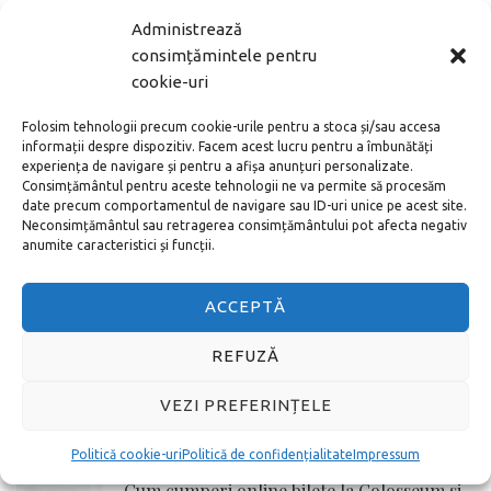
Administrează
MAI DEPARTE
consimțămintele pentru
cookie-uri
ARTICOLE POPULARE
Folosim tehnologii precum cookie-urile pentru a stoca și/sau accesa
informații despre dispozitiv. Facem acest lucru pentru a îmbunătăți
Noul aeroport din Istanbul – cum ajung în
experiența de navigare și pentru a afișa anunțuri personalizate.
centru
Consimțământul pentru aceste tehnologii ne va permite să procesăm
date precum comportamentul de navigare sau ID-uri unice pe acest site.
Neconsimțământul sau retragerea consimțământului pot afecta negativ
anumite caracteristici și funcții.
Cum cumperi bilete la Vatican online adică
pe internet
ACCEPTĂ
REFUZĂ
Toate metodele de a ajunge de la
Aeroportul Schönefeld în centrul orașului
VEZI PREFERINȚELE
Berlin
Politică cookie-uri
Politică de confidențialitate
Impressum
Cum cumperi online bilete la Colosseum si