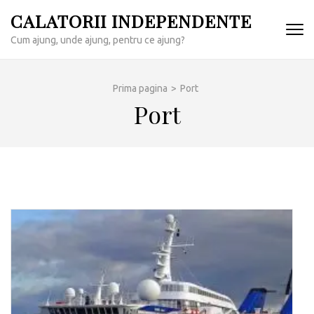
Sari
CALATORII INDEPENDENTE
la
Cum ajung, unde ajung, pentru ce ajung?
conținut
(apasă
Enter)
Prima pagina
>
Port
Port