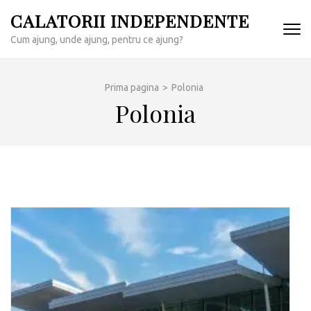
Sari
CALATORII INDEPENDENTE
la
Cum ajung, unde ajung, pentru ce ajung?
conținut
(apasă
Enter)
Prima pagina
>
Polonia
Polonia