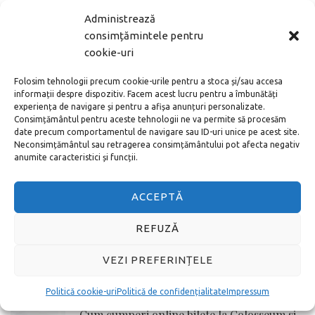
Administrează
MAI DEPARTE
consimțămintele pentru
cookie-uri
ARTICOLE POPULARE
Folosim tehnologii precum cookie-urile pentru a stoca și/sau accesa
informații despre dispozitiv. Facem acest lucru pentru a îmbunătăți
Noul aeroport din Istanbul – cum ajung în
experiența de navigare și pentru a afișa anunțuri personalizate.
centru
Consimțământul pentru aceste tehnologii ne va permite să procesăm
date precum comportamentul de navigare sau ID-uri unice pe acest site.
Neconsimțământul sau retragerea consimțământului pot afecta negativ
anumite caracteristici și funcții.
Cum cumperi bilete la Vatican online adică
pe internet
ACCEPTĂ
REFUZĂ
Toate metodele de a ajunge de la
Aeroportul Schönefeld în centrul orașului
VEZI PREFERINȚELE
Berlin
Politică cookie-uri
Politică de confidențialitate
Impressum
Cum cumperi online bilete la Colosseum si