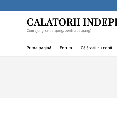
Sari
la
conținut
CALATORII INDE
(apasă
Enter)
Cum ajung, unde ajung, pentru ce ajung?
Prima pagină
Forum
Călătorii cu copii