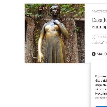
16/07/202
Casa Ju
cum aj
„Și nu e
Julieta” 
MAI D
Folosim 
dispozit
afișa an
să proce
Neconsim
caracteris