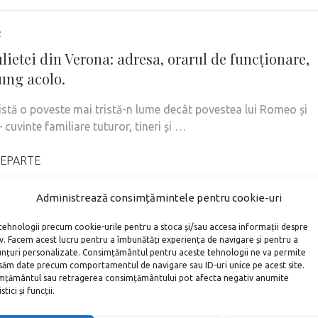
2
lietei din Verona: adresa, orarul de funcționare,
ung acolo.
xistă o poveste mai tristă-n lume decât povestea lui Romeo și
– cuvinte familiare tuturor, tineri și …
EPARTE
Administrează consimțămintele pentru cookie-uri
tehnologii precum cookie-urile pentru a stoca și/sau accesa informații despre
iv. Facem acest lucru pentru a îmbunătăți experiența de navigare și pentru a
unțuri personalizate. Consimțământul pentru aceste tehnologii ne va permite
săm date precum comportamentul de navigare sau ID-uri unice pe acest site.
țământul sau retragerea consimțământului pot afecta negativ anumite
tici și funcții.