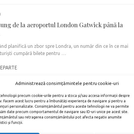
8
ung de la aeroportul London Gatwick până la
a
ând planifică un zbor spre Londra, un număr din ce în ce mai
turiști cumpără bilete pentru …
EPARTE
Administrează consimțămintele pentru cookie-uri
tehnologii precum cookie-urile pentru a stoca și/sau accesa informații despre
iv. Facem acest lucru pentru a îmbunătăți experiența de navigare și pentru a
unțuri personalizate. Consimțământul pentru aceste tehnologii ne va permite
săm date precum comportamentul de navigare sau ID-uri unice pe acest site.
țământul sau retragerea consimțământului pot afecta negativ anumite
tici și funcții.