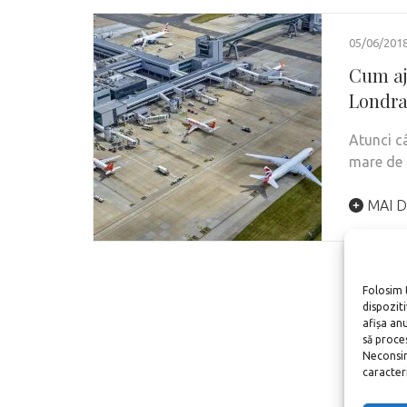
05/06/201
Cum aj
Londr
Atunci c
mare de 
MAI D
Folosim 
dispozit
afișa an
să proce
Neconsim
caracteris