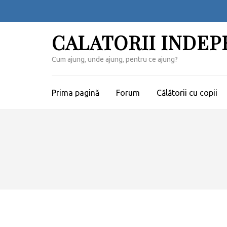
Sari
la
conținut
CALATORII INDE
(apasă
Enter)
Cum ajung, unde ajung, pentru ce ajung?
Prima pagină
Forum
Călătorii cu copii