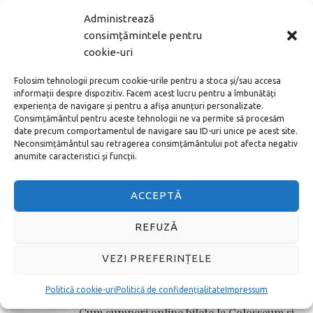
Administrează
MAI DEPARTE
consimțămintele pentru
cookie-uri
ARTICOLE POPULARE
Folosim tehnologii precum cookie-urile pentru a stoca și/sau accesa
informații despre dispozitiv. Facem acest lucru pentru a îmbunătăți
Noul aeroport din Istanbul – cum ajung în
experiența de navigare și pentru a afișa anunțuri personalizate.
centru
Consimțământul pentru aceste tehnologii ne va permite să procesăm
date precum comportamentul de navigare sau ID-uri unice pe acest site.
Neconsimțământul sau retragerea consimțământului pot afecta negativ
anumite caracteristici și funcții.
Cum cumperi bilete la Vatican online adică
pe internet
ACCEPTĂ
REFUZĂ
Toate metodele de a ajunge de la
Aeroportul Schönefeld în centrul orașului
VEZI PREFERINȚELE
Berlin
Politică cookie-uri
Politică de confidențialitate
Impressum
Cum cumperi online bilete la Colosseum si