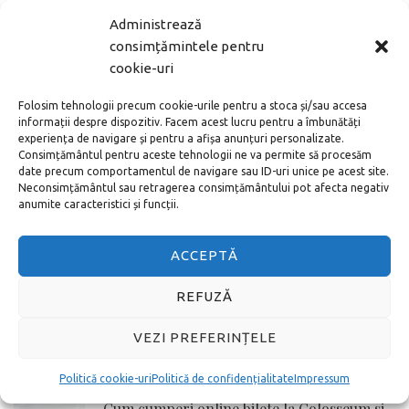
Administrează
MAI DEPARTE
consimțămintele pentru
cookie-uri
ARTICOLE POPULARE
Folosim tehnologii precum cookie-urile pentru a stoca și/sau accesa
informații despre dispozitiv. Facem acest lucru pentru a îmbunătăți
Noul aeroport din Istanbul – cum ajung în
experiența de navigare și pentru a afișa anunțuri personalizate.
centru
Consimțământul pentru aceste tehnologii ne va permite să procesăm
date precum comportamentul de navigare sau ID-uri unice pe acest site.
Neconsimțământul sau retragerea consimțământului pot afecta negativ
anumite caracteristici și funcții.
Cum cumperi bilete la Vatican online adică
pe internet
ACCEPTĂ
REFUZĂ
Toate metodele de a ajunge de la
Aeroportul Schönefeld în centrul orașului
VEZI PREFERINȚELE
Berlin
Politică cookie-uri
Politică de confidențialitate
Impressum
Cum cumperi online bilete la Colosseum si