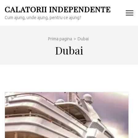
Sari
CALATORII INDEPENDENTE
la
Cum ajung, unde ajung, pentru ce ajung?
conținut
(apasă
Enter)
Prima pagina
>
Dubai
Dubai