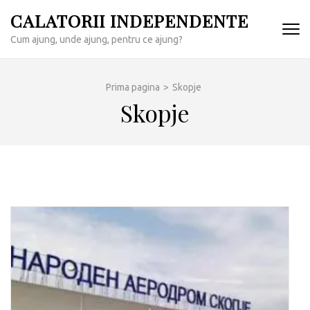
Sari
CALATORII INDEPENDENTE
la
Cum ajung, unde ajung, pentru ce ajung?
conținut
(apasă
Enter)
Prima pagina
>
Skopje
Skopje