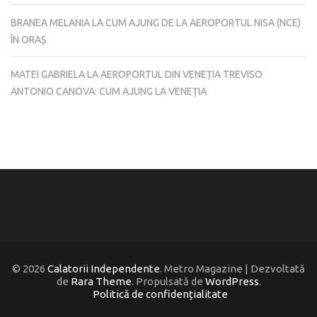
BRANEA MELANIA
LA
CUM AJUNG DE LA AEROPORTUL NISA (NCE)
ÎN ORAȘ
MATEI GABRIELA
LA
AEROPORTUL DIN VENEȚIA TREVISO
ANTONIO CANOVA: CUM AJUNG LA VENEȚIA
© 2026
Calatorii Independente
. Metro Magazine | Dezvoltată
de
Rara Theme
. Propulsată de
WordPress
.
Politică de confidențialitate