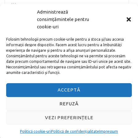
…
Administrează
MAI DEPARTE
consimțămintele pentru
cookie-uri
Folosim tehnologii precum cookie-urile pentru a stoca și/sau accesa
ARTICOLE POPULARE
informații despre dispozitiv. Facem acest lucru pentru a îmbunătăți
experiența de navigare și pentru a afișa anunțuri personalizate.
Noul aeroport din Istanbul – cum ajung în
Consimțământul pentru aceste tehnologii ne va permite să procesăm
centru
date precum comportamentul de navigare sau ID-uri unice pe acest site.
Neconsimțământul sau retragerea consimțământului pot afecta negativ
anumite caracteristici și funcții.
Cum cumperi bilete la Vatican online adică
pe internet
ACCEPTĂ
REFUZĂ
Toate metodele de a ajunge de la
VEZI PREFERINȚELE
Aeroportul Schönefeld în centrul orașului
Berlin
Politică cookie-uri
Politică de confidențialitate
Impressum