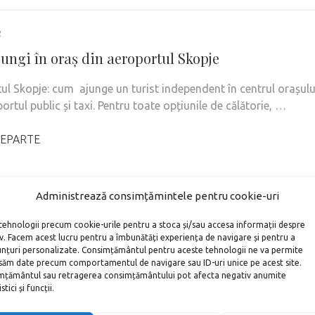
2
ungi în oraș din aeroportul Skopje
ul Skopje: cum ajunge un turist independent în centrul orașulu
ortul public și taxi. Pentru toate opțiunile de călătorie, …
EPARTE
Administrează consimțămintele pentru cookie-uri
tehnologii precum cookie-urile pentru a stoca și/sau accesa informații despre
iv. Facem acest lucru pentru a îmbunătăți experiența de navigare și pentru a
unțuri personalizate. Consimțământul pentru aceste tehnologii ne va permite
săm date precum comportamentul de navigare sau ID-uri unice pe acest site.
țământul sau retragerea consimțământului pot afecta negativ anumite
tici și funcții.