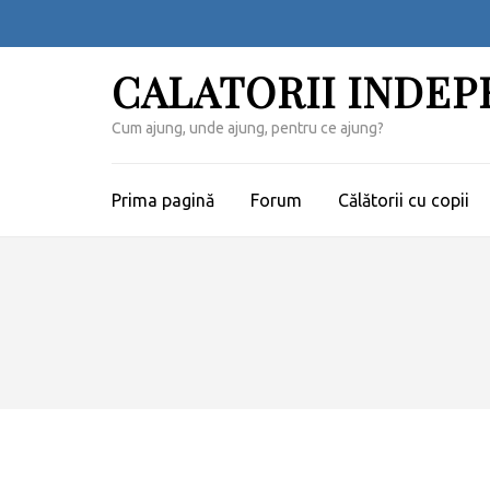
Sari
la
conținut
CALATORII INDE
(apasă
Enter)
Cum ajung, unde ajung, pentru ce ajung?
Prima pagină
Forum
Călătorii cu copii