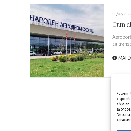
09/07/202
Cum aj
Aeroport
cu transp
MAI D
Folosim 
dispozit
afișa an
să proce
Neconsim
caracteris