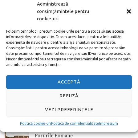
MAI DEPARTE
Administrează
consimțămintele pentru
cookie-uri
ARTICOLE POPULARE
Folosim tehnologii precum cookie-urile pentru a stoca și/sau accesa
Noul aeroport din Istanbul – cum ajung în
informații despre dispozitiv. Facem acest lucru pentru a îmbunătăți
centru
experiența de navigare și pentru a afișa anunțuri personalizate.
Consimțământul pentru aceste tehnologii ne va permite să procesăm
date precum comportamentul de navigare sau ID-uri unice pe acest site.
Neconsimțământul sau retragerea consimțământului pot afecta negativ
anumite caracteristici și funcții.
Cum cumperi bilete la Vatican online adică
pe internet
ACCEPTĂ
REFUZĂ
Toate metodele de a ajunge de la
Aeroportul Schönefeld în centrul orașului
VEZI PREFERINȚELE
Berlin
Politică cookie-uri
Politică de confidențialitate
Impressum
Cum cumperi online bilete la Colosseum si
Forurile Romane