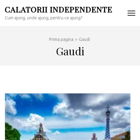
Sari
CALATORII INDEPENDENTE
la
Cum ajung, unde ajung, pentru ce ajung?
conținut
(apasă
Enter)
Prima pagina
>
Gaudi
Gaudi