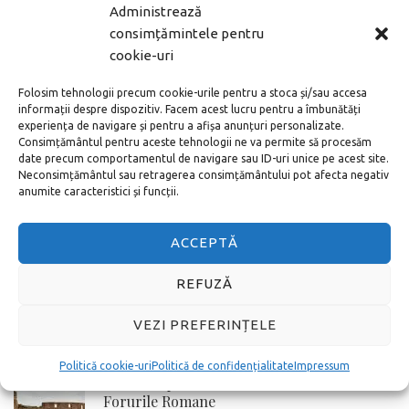
MAI DEPARTE
Administrează
consimțămintele pentru
cookie-uri
ARTICOLE POPULARE
Folosim tehnologii precum cookie-urile pentru a stoca și/sau accesa
Noul aeroport din Istanbul – cum ajung în
informații despre dispozitiv. Facem acest lucru pentru a îmbunătăți
centru
experiența de navigare și pentru a afișa anunțuri personalizate.
Consimțământul pentru aceste tehnologii ne va permite să procesăm
date precum comportamentul de navigare sau ID-uri unice pe acest site.
Neconsimțământul sau retragerea consimțământului pot afecta negativ
anumite caracteristici și funcții.
Cum cumperi bilete la Vatican online adică
pe internet
ACCEPTĂ
REFUZĂ
Toate metodele de a ajunge de la
Aeroportul Schönefeld în centrul orașului
VEZI PREFERINȚELE
Berlin
Politică cookie-uri
Politică de confidențialitate
Impressum
Cum cumperi online bilete la Colosseum si
Forurile Romane