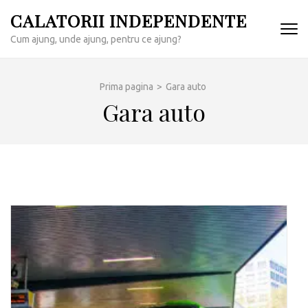
Sari
CALATORII INDEPENDENTE
la
Cum ajung, unde ajung, pentru ce ajung?
conținut
(apasă
Enter)
Prima pagina
>
Gara auto
Gara auto