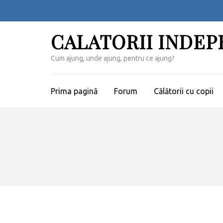
Sari
la
conținut
CALATORII INDE
(apasă
Enter)
Cum ajung, unde ajung, pentru ce ajung?
Prima pagină
Forum
Călătorii cu copii