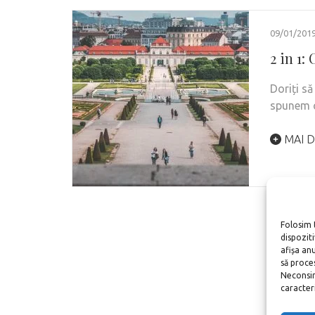
09/01/201
2 in 1:
Doriți să
spunem 
MAI D
Folosim 
dispozit
afișa an
să proce
Neconsim
caracteris