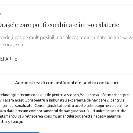
9
 Orașele care pot fi combinate într-o călătorie
 vedeți cât de mult posibil, dar plecați doar o dată pe an? Să v
ce orașe să …
EPARTE
Administrează consimțămintele pentru cookie-uri
tehnologii precum cookie-urile pentru a stoca și/sau accesa informații despre
iv. Facem acest lucru pentru a îmbunătăți experiența de navigare și pentru a
unțuri personalizate. Consimțământul pentru aceste tehnologii ne va permite
săm date precum comportamentul de navigare sau ID-uri unice pe acest site.
țământul sau retragerea consimțământului pot afecta negativ anumite
tici și funcții.